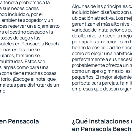
ta tendrá problemas a la
Algunas de las principales c
 a sus necesidades.
incluido bien diseñado son 
odo incluido o, por el
ubicación atractiva. Los m
n ambiente acogedor y un
garantizan el más alto nivel
des reservar un alojamiento
variedad de instalaciones p
a el destino deseado y la
de alto nivel ofrecen la mejo
todos de pago y las
principales atracciones en
 hoteles en Pensacola Beach
tienen la posibilidad de hac
zonas en las que se
como de elegir una habitaci
pulares, también se
perfectamente a sus necesid
multitudes. Estos son
probablemente ofrezca un m
s largas como para una
como un spa o gimnasio, así
a zona tiene muchas cosas
pequeños. El mejor alojami
torio. ¡Escoge el hotel que
perfecta para parejas, famil
maletas para disfrutar de un
empresas que desean organi
smo!
 en Pensacola
¿Qué instalaciones 
en Pensacola Beach