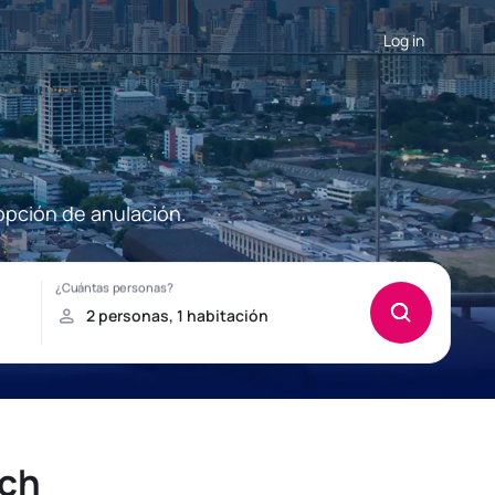
Log in
opción de anulación.
ach