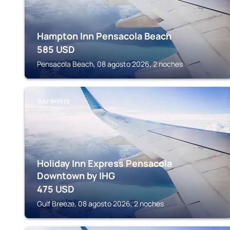
Hampton Inn Pensacola Beach
585
USD
Pensacola Beach, 08 agosto 2026, 2 noches
GULF BREEZE
Holiday Inn Express Pensacola
Downtown by IHG
475
USD
Gulf Breeze, 08 agosto 2026, 2 noches