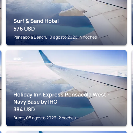
Surf & Sand Hotel
576
USD
Pensacola Beach, 10 agosto 2026, 4 noches
BRENT
Holiday Inn Express Pensacola West -
Navy Base by IHG
384
USD
Brent, 08 agosto 2026, 2 noches