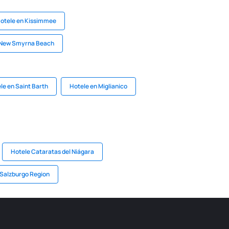
otele en Kissimmee
 New Smyrna Beach
le en Saint Barth
Hotele en Miglianico
Hotele Cataratas del Niágara
 Salzburgo Region