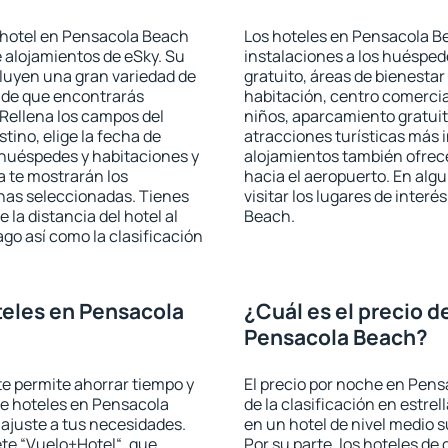
 hotel en Pensacola Beach
Los hoteles en Pensacola Be
e alojamientos de eSky. Su
instalaciones a los huéspe
cluyen una gran variedad de
gratuito, áreas de bienestar
a de que encontrarás
habitación, centro comercia
Rellena los campos del
niños, aparcamiento gratuito
tino, elige la fecha de
atracciones turísticas más 
 huéspedes y habitaciones y
alojamientos también ofrece
a te mostrarán los
hacia el aeropuerto. En al
chas seleccionadas. Tienes
visitar los lugares de inte
 la distancia del hotel al
Beach.
ago así como la clasificación
eles en Pensacola
¿Cuál es el precio d
Pensacola Beach?
 te permite ahorrar tiempo y
El precio por noche en Pen
de hoteles en Pensacola
de la clasificación en estrel
ajuste a tus necesidades.
en un hotel de nivel medio s
te “Vuelo+Hotel“, que
Por su parte, los hoteles de