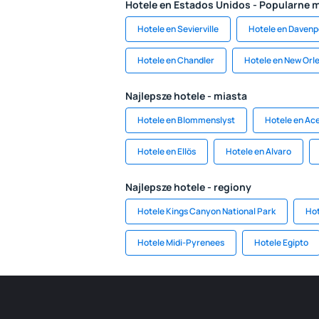
Hotele en Estados Unidos - Popularne 
Hotele en Sevierville
Hotele en Davenp
Hotele en Chandler
Hotele en New Orl
Najlepsze hotele - miasta
Hotele en Blommenslyst
Hotele en Ac
Hotele en Ellös
Hotele en Alvaro
Najlepsze hotele - regiony
Hotele Kings Canyon National Park
Hot
Hotele Midi-Pyrenees
Hotele Egipto