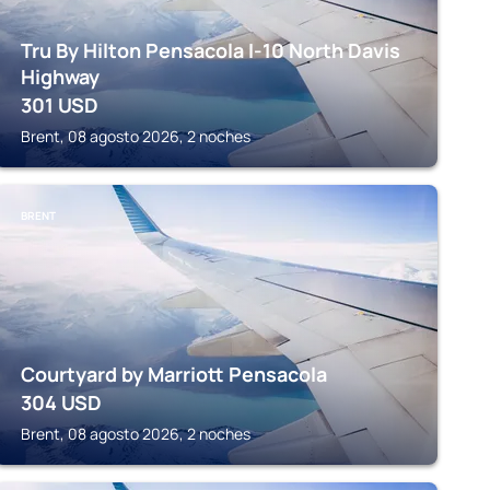
Tru By Hilton Pensacola I-10 North Davis
Highway
301
USD
Brent, 08 agosto 2026, 2 noches
BRENT
Courtyard by Marriott Pensacola
304
USD
Brent, 08 agosto 2026, 2 noches