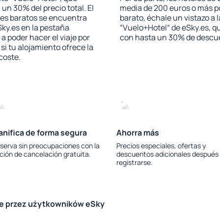
 un 30% del precio total. El
media de 200 euros o más p
les baratos se encuentra
barato, échale un vistazo a 
Sky.es en la pestaña
“Vuelo+Hotel“ de eSky.es, qu
 a poder hacer el viaje por
con hasta un 30% de descu
i tu alojamiento ofrece la
 coste.
anifica de forma segura
Ahorra más
serva sin preocupaciones con la
Precios especiales, ofertas y
ción de cancelación gratuita.
descuentos adicionales después
registrarse.
le przez użytkowników eSky