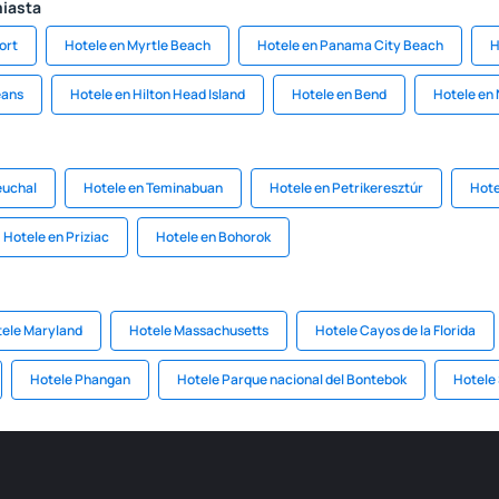
miasta
ort
Hotele en Myrtle Beach
Hotele en Panama City Beach
H
eans
Hotele en Hilton Head Island
Hotele en Bend
Hotele en
euchal
Hotele en Teminabuan
Hotele en Petrikeresztúr
Hote
Hotele en Priziac
Hotele en Bohorok
ele Maryland
Hotele Massachusetts
Hotele Cayos de la Florida
Hotele Phangan
Hotele Parque nacional del Bontebok
Hotele