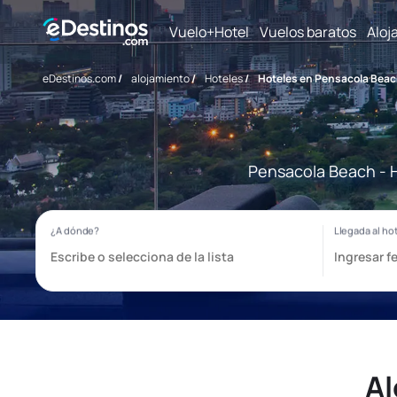
Vuelo+Hotel
Vuelos baratos
Aloj
eDestinos.com
/
alojamiento
/
Hoteles
/
Hoteles en Pensacola Bea
Pensacola Beach - H
Al