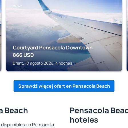
BRENT
Courtyard Pensacola Downtown
866
USD
Brent, 10 agosto 2026, 4 noches
Sprawdź więcej ofert en Pensacola Beach
a Beach
Pensacola Beac
hoteles
s disponibles en Pensacola