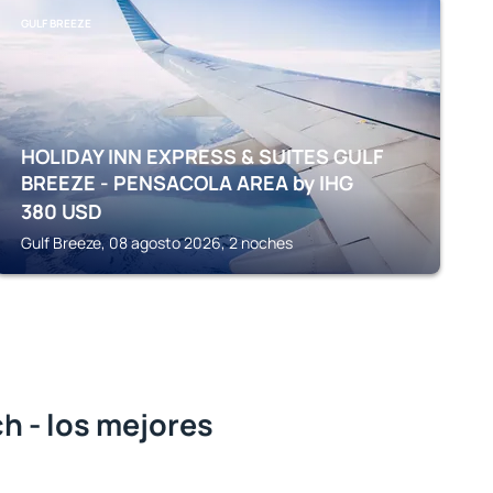
GULF BREEZE
HOLIDAY INN EXPRESS & SUITES GULF
BREEZE - PENSACOLA AREA by IHG
380
USD
Gulf Breeze, 08 agosto 2026, 2 noches
h - los mejores