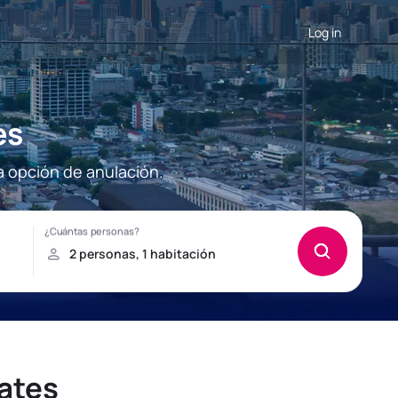
Log in
es
a opción de anulación.
ates