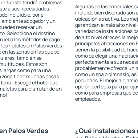
gún turista tendrá problemas
Algunas de las principales c
uste a sus necesidades.
incluido bien diseñado son 
odo incluido o, por el
ubicación atractiva. Los me
n ambiente acogedor y un
garantizan el más alto nivel
 puedes reservar un
variedad de instalaciones p
o. Selecciona el destino
de alto nivel ofrecen la mejo
mprueba los métodos de pago
principales atracciones en 
n los hoteles en Palos Verdes
tienen la posibilidad de hac
 en las zonas en las que se
como de elegir una habitaci
pulares, también se
perfectamente a sus necesid
multitudes. Estos son
probablemente ofrezca un m
s largas como para una
como un spa o gimnasio, así
a zona tiene muchas cosas
pequeños. El mejor alojamie
torio. ¡Escoge el hotel que
opción perfecta para parejas,
maletas para disfrutar de un
como para empresas que des
smo!
empleados.
en Palos Verdes
¿Qué instalaciones 