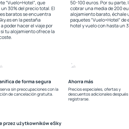
te “Vuelo+Hotel“, que
50-100 euros. Por su parte, 
 un 30% del precio total. El
cobrar una media de 200 eu
les baratos se encuentra
alojamiento barato, échale u
Sky.es en la pestaña
paquetes “Vuelo+Hotel“ de e
 a poder hacer el viaje por
hotel y vuelo con hasta un
i tu alojamiento ofrece la
 coste.
anifica de forma segura
Ahorra más
serva sin preocupaciones con la
Precios especiales, ofertas y
ción de cancelación gratuita.
descuentos adicionales después
registrarse.
le przez użytkowników eSky