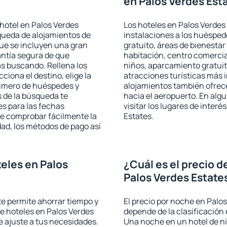
en Palos Verdes Est
hotel en Palos Verdes
Los hoteles en Palos Verdes 
squeda de alojamientos de
instalaciones a los huéspe
que se incluyen una gran
gratuito, áreas de bienestar
antía segura de que
habitación, centro comercia
s buscando. Rellena los
niños, aparcamiento gratuito
iona el destino, elige la
atracciones turísticas más 
número de huéspedes y
alojamientos también ofrece
s de la búsqueda te
hacia el aeropuerto. En al
es para las fechas
visitar los lugares de inter
de comprobar fácilmente la
Estates.
udad, los métodos de pago así
eles en Palos
¿Cuál es el precio d
Palos Verdes Estate
 te permite ahorrar tiempo y
El precio por noche en Palos
de hoteles en Palos Verdes
depende de la clasificación e
e ajuste a tus necesidades.
Una noche en un hotel de ni