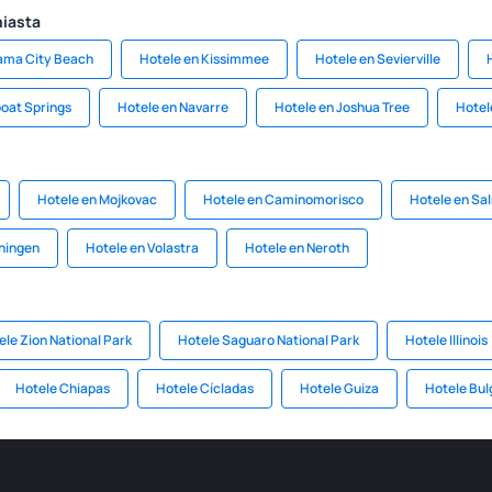
miasta
ama City Beach
Hotele en Kissimmee
Hotele en Sevierville
oat Springs
Hotele en Navarre
Hotele en Joshua Tree
Hotel
Hotele en Mojkovac
Hotele en Caminomorisco
Hotele en Sa
ningen
Hotele en Volastra
Hotele en Neroth
ele Zion National Park
Hotele Saguaro National Park
Hotele Illinois
Hotele Chiapas
Hotele Cícladas
Hotele Guiza
Hotele Bul