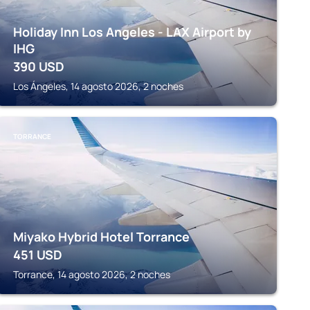
Holiday Inn Los Angeles - LAX Airport by
IHG
390
USD
Los Ángeles, 14 agosto 2026, 2 noches
TORRANCE
Miyako Hybrid Hotel Torrance
451
USD
Torrance, 14 agosto 2026, 2 noches