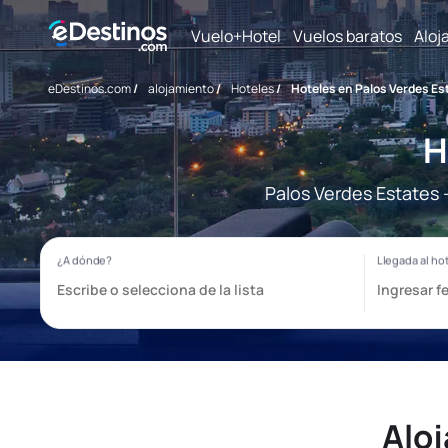
Vuelo+Hotel
Vuelos baratos
Aloj
eDestinos.com
/
alojamiento
/
Hoteles
/
Hoteles en Palos Verdes Es
H
Palos Verdes Estates 
Alo