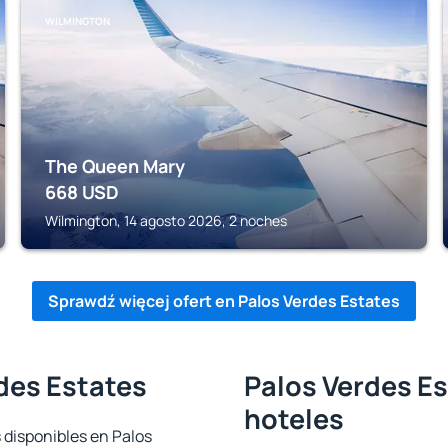
WILMINGTON
The Queen Mary
668
USD
Wilmington, 14 agosto 2026, 2 noches
Sprawdź więcej ofert en Palos Verdes Estates
des Estates
Palos Verdes Es
hoteles
 disponibles en Palos