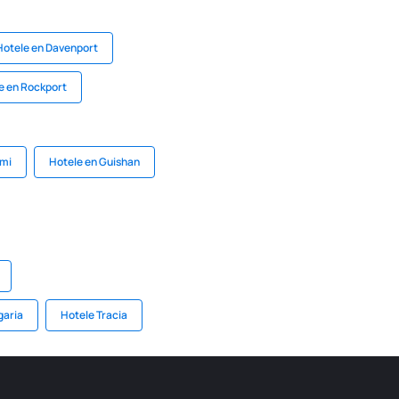
Hotele en Davenport
e en Rockport
lmi
Hotele en Guishan
garia
Hotele Tracia