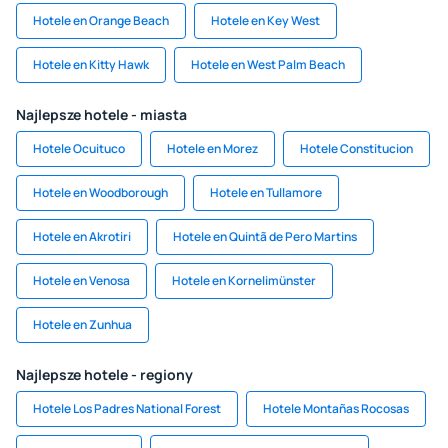
Hotele en Orange Beach
Hotele en Key West
Hotele en Kitty Hawk
Hotele en West Palm Beach
Najlepsze hotele - miasta
Hotele Ocuituco
Hotele en Morez
Hotele Constitucion
Hotele en Woodborough
Hotele en Tullamore
Hotele en Akrotiri
Hotele en Quintã de Pero Martins
Hotele en Venosa
Hotele en Kornelimünster
Hotele en Zunhua
Najlepsze hotele - regiony
Hotele Los Padres National Forest
Hotele Montañas Rocosas