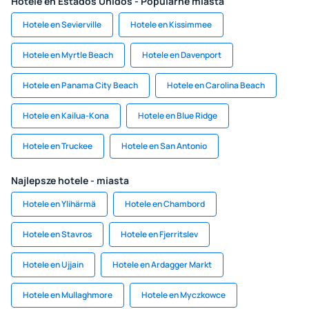
Hotele en Estados Unidos - Popularne miasta
Hotele en Sevierville
Hotele en Kissimmee
Hotele en Myrtle Beach
Hotele en Davenport
Hotele en Panama City Beach
Hotele en Carolina Beach
Hotele en Kailua-Kona
Hotele en Blue Ridge
Hotele en Truckee
Hotele en San Antonio
Najlepsze hotele - miasta
Hotele en Ylihärmä
Hotele en Chambord
Hotele en Stavros
Hotele en Fjerritslev
Hotele en Ujjain
Hotele en Ardagger Markt
Hotele en Mullaghmore
Hotele en Myczkowce