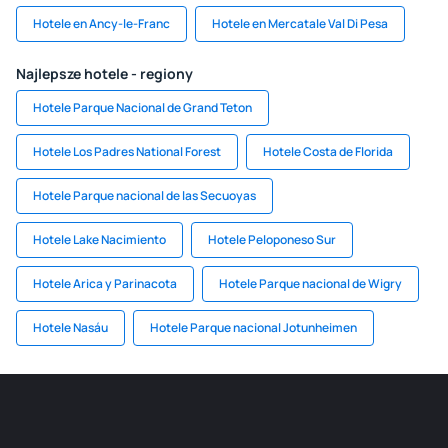
Hotele en Ancy-le-Franc
Hotele en Mercatale Val Di Pesa
Najlepsze hotele - regiony
Hotele Parque Nacional de Grand Teton
Hotele Los Padres National Forest
Hotele Costa de Florida
Hotele Parque nacional de las Secuoyas
Hotele Lake Nacimiento
Hotele Peloponeso Sur
Hotele Arica y Parinacota
Hotele Parque nacional de Wigry
Hotele Nasáu
Hotele Parque nacional Jotunheimen