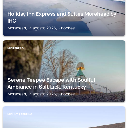
Holiday Inn Express and Suites Morehead by
IHG
Morehead, 14 agosto 2026, 2 noches
MOREHEAD
Serene Teepee Escape with Soulful
Ambiance in Salt Lick, Kentucky
Morehead, 14 agosto 2026, 2 noches
MOUNT STERLING