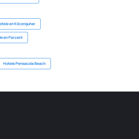
otele en Kilconquhar
le en Parcent
Hotele Pensacola Beach