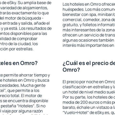
 de eSky. Su amplia base de
Los hoteles en Omro ofrecen 
 variedad de alojamientos,
huéspedes. Los más comunes
trarás exactamente lo que
bienestar con spa, minibar/c
del motor de búsqueda -
comercial, comedor, zona d
e entrada y salida, añade el
gratuito, y folletos informat
 ya está. Los resultados de
más interesantes de la zon
ntos disponibles para las
ofrecen un servicio de trans
bilidad de comprobar
algunas ocasiones también r
ntro de la ciudad, los
interés más importantes en
ción por estrellas.
teles en Omro?
¿Cuál es el precio d
Omro?
 te permite ahorrar tiempo y
 de hoteles en Omro y busca
El precio por noche en Omro
necesidades. Mucha gente
clasificación en estrellas y
el“, que permite a los
un hotel de nivel medio suel
ecio total. El motor de
Por su parte, los hoteles de
s se encuentra disponible
media de 200 euros o más p
a pestaña “Hoteles“. Si no
barato, échale un vistazo a 
l viaje por alguna razón
“Vuelo+Hotel“ de eSky.es, qu