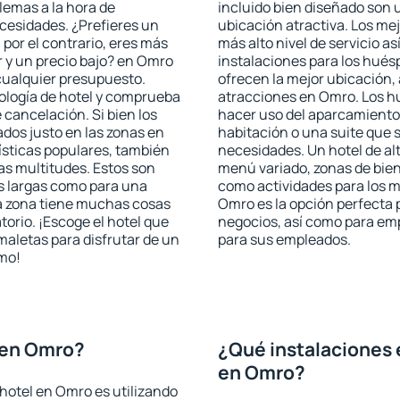
blemas a la hora de
incluido bien diseñado son 
ecesidades. ¿Prefieres un
ubicación atractiva. Los me
, por el contrario, eres más
más alto nivel de servicio a
 y un precio bajo? en Omro
instalaciones para los huésp
cualquier presupuesto.
ofrecen la mejor ubicación, 
pología de hotel y comprueba
atracciones en Omro. Los hu
 cancelación. Si bien los
hacer uso del aparcamiento 
dos justo en las zonas en
habitación o una suite que 
rísticas populares, también
necesidades. Un hotel de al
as multitudes. Estos son
menú variado, zonas de bien
s largas como para una
como actividades para los m
a zona tiene muchas cosas
Omro es la opción perfecta p
torio. ¡Escoge el hotel que
negocios, así como para em
maletas para disfrutar de un
para sus empleados.
smo!
 en Omro?
¿Qué instalaciones 
en Omro?
hotel en Omro es utilizando