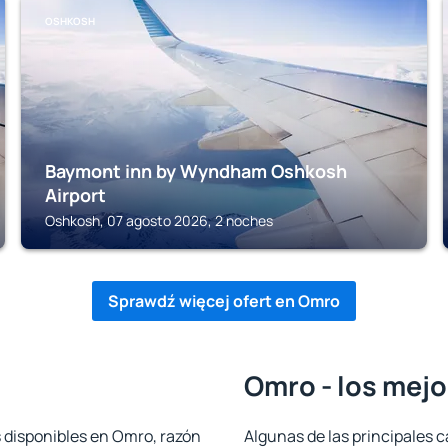
OSHKOSH
Baymont inn by Wyndham Oshkosh
Airport
Oshkosh, 07 agosto 2026, 2 noches
Sprawdź więcej ofert en Omro
Omro - los mejo
s disponibles en Omro, razón
Algunas de las principales c