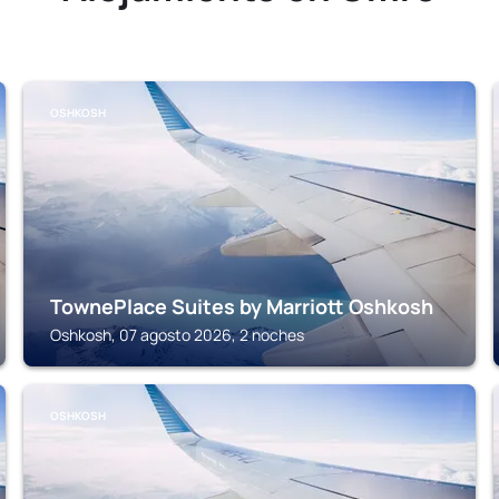
OSHKOSH
TownePlace Suites by Marriott Oshkosh
Oshkosh, 07 agosto 2026, 2 noches
OSHKOSH