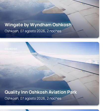
Wingate by Wyndham Oshkosh
Oshkosh, 07 agosto 2026, 2 noches
OSHKOSH
Quality Inn Oshkosh Aviation Park
Oshkosh, 07 agosto 2026, 2 noches