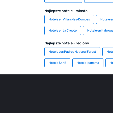
Najlepsze hotele - miasta
Hotele en Villars-les-Dombes
Hotele e
Hotele en La Cropte
Hotele en Kabrou
Najlepsze hotele - regiony
Hotele Los Padres National Forest
Hote
Hotele Šariš
Hotele Ipanema
Ho