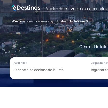
Vuelo+Hotel
Vuelos baratos
Aloj
eDestinos.com
/
alojamiento
/
Hoteles
/
Hoteles en Omro
Omro - Hotele