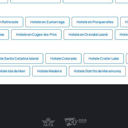
n Rathcoole
Hotele en Zumarraga
Hotele en Porquerolles
H
sse
Hotele en Cuges-les-Pins
Hotele en Oravská Lesná
Hote
le Santa Catalina Island
Hotele Colorado
Hotele Crater Lake
tele Isla de Man
Hotele Madeira
Hotele Distrito de Maramureș