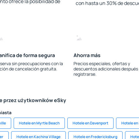
to ofrece la posibilidad de
con hasta un 30% de descu
anifica de forma segura
Ahorra más
serva sin preocupaciones con la
Precios especiales, ofertas y
ción de cancelación gratuita.
descuentos adicionales después
registrarse.
le przez użytkowników eSky
miasta
ille
Hotele en Myrtle Beach
Hotele en Davenport
Hotele en
er
Hotele en Kachina Village
Hotele en Fredericksburg
Hote