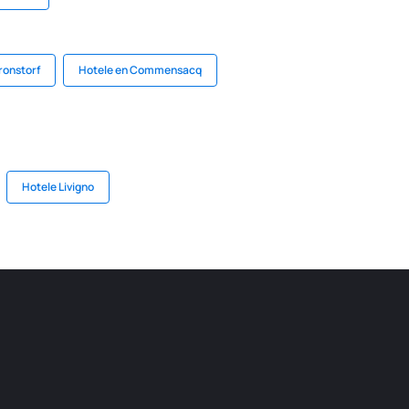
ronstorf
Hotele en Commensacq
Hotele Livigno