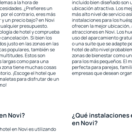
blemas a la hora de
incluido bien diseñado son 
ecesidades. ¿Prefieres un
ubicación atractiva. Los mej
, por el contrario, eres más
más alto nivel de servicio a
y un precio bajo? en Novi
instalaciones para los huésp
cualquier presupuesto.
ofrecen la mejor ubicación, 
pología de hotel y comprueba
atracciones en Novi. Los hu
 cancelación. Si bien los
uso del aparcamiento gratui
os justo en las zonas en las
o una suite que se adapte 
icas populares, también se
hotel de alto nivel probabl
multitudes. Estos son
zonas de bienestar como un 
s largas como para una
para los más pequeños. El m
a zona tiene muchas cosas
perfecta para parejas, famil
torio. ¡Escoge el hotel que
empresas que desean organi
maletas para disfrutar de un
smo!
en Novi?
¿Qué instalaciones 
en Novi?
otel en Novi es utilizando