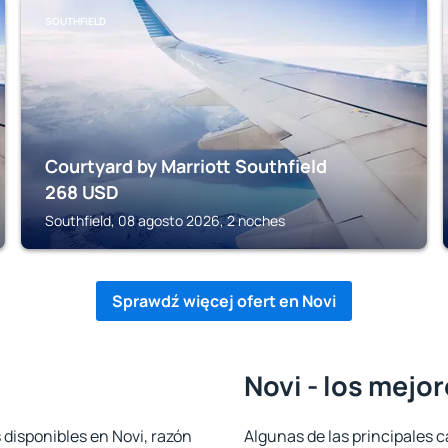
SOUTHFIELD
Courtyard by Marriott Southfield
268
USD
Southfield, 08 agosto 2026, 2 noches
Sprawdź więcej ofert en Novi
Novi - los mejo
 disponibles en Novi, razón
Algunas de las principales c