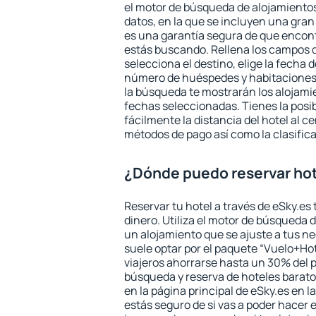
el motor de búsqueda de alojamientos
datos, en la que se incluyen una gran
es una garantía segura de que encon
estás buscando. Rellena los campos 
selecciona el destino, elige la fecha d
número de huéspedes y habitaciones y
la búsqueda te mostrarán los alojamie
fechas seleccionadas. Tienes la posi
fácilmente la distancia del hotel al ce
métodos de pago así como la clasifica
¿Dónde puedo reservar hot
Reservar tu hotel a través de eSky.es
dinero. Utiliza el motor de búsqueda 
un alojamiento que se ajuste a tus 
suele optar por el paquete “Vuelo+Hot
viajeros ahorrarse hasta un 30% del pr
búsqueda y reserva de hoteles barato
en la página principal de eSky.es en l
estás seguro de si vas a poder hacer e