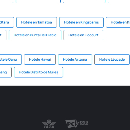
 Stara
Hotele en Tamatoa
Hotele en Kingsbarns
Hotele en K
t
Hotele en Punta Del Diablo
Hotele en Flocourt
otele Oahu
Hotele Hawái
Hotele Arizona
Hotele Léucade
hang
Hotele Distrito de Mureș