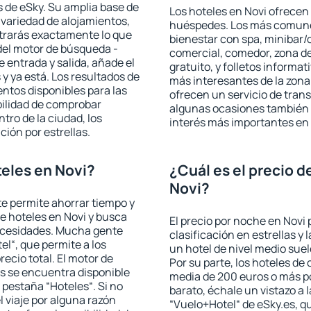
 de eSky. Su amplia base de
Los hoteles en Novi ofrecen 
 variedad de alojamientos,
huéspedes. Los más comunes
trarás exactamente lo que
bienestar con spa, minibar/c
del motor de búsqueda -
comercial, comedor, zona d
e entrada y salida, añade el
gratuito, y folletos informat
 ya está. Los resultados de
más interesantes de la zon
ntos disponibles para las
ofrecen un servicio de trans
bilidad de comprobar
algunas ocasiones también r
ntro de la ciudad, los
interés más importantes en 
ción por estrellas.
eles en Novi?
¿Cuál es el precio d
Novi?
 te permite ahorrar tiempo y
de hoteles en Novi y busca
El precio por noche en Novi 
necesidades. Mucha gente
clasificación en estrellas y
el“, que permite a los
un hotel de nivel medio suel
ecio total. El motor de
Por su parte, los hoteles de
s se encuentra disponible
media de 200 euros o más p
a pestaña “Hoteles“. Si no
barato, échale un vistazo a 
l viaje por alguna razón
“Vuelo+Hotel“ de eSky.es, qu