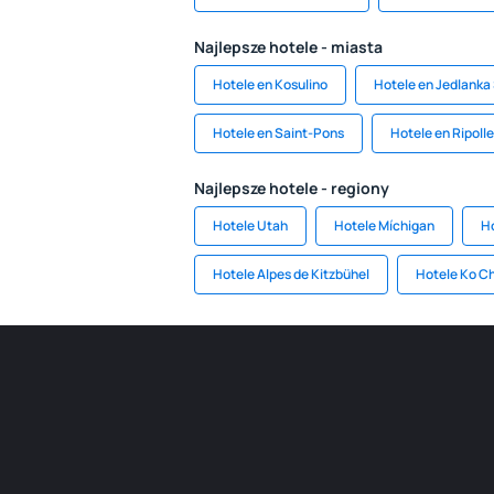
Najlepsze hotele - miasta
Hotele en Kosulino
Hotele en Jedlanka
Hotele en Saint-Pons
Hotele en Ripolle
Najlepsze hotele - regiony
Hotele Utah
Hotele Míchigan
H
Hotele Alpes de Kitzbühel
Hotele Ko C