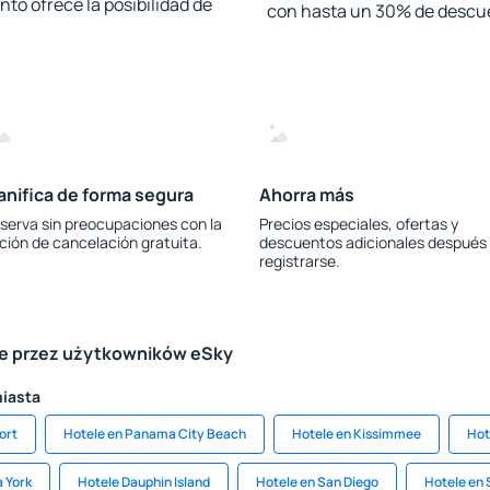
to ofrece la posibilidad de
con hasta un 30% de descu
anifica de forma segura
Ahorra más
serva sin preocupaciones con la
Precios especiales, ofertas y
ción de cancelación gratuita.
descuentos adicionales después
registrarse.
le przez użytkowników eSky
miasta
ort
Hotele en Panama City Beach
Hotele en Kissimmee
Hot
 York
Hotele Dauphin Island
Hotele en San Diego
Hotele en 