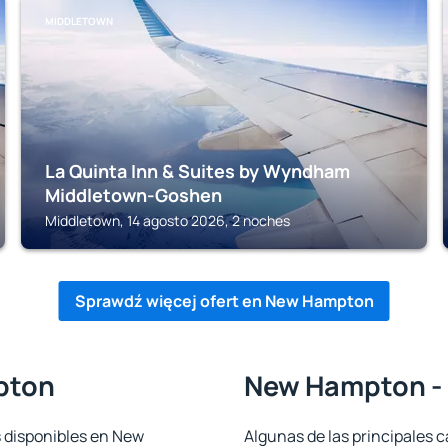
MIDDLETOWN
La Quinta Inn & Suites by Wyndham
Middletown-Goshen
Middletown, 14 agosto 2026, 2 noches
Sprawdź więcej ofert en New Hampton
pton
New Hampton - 
s disponibles en New
Algunas de las principales c