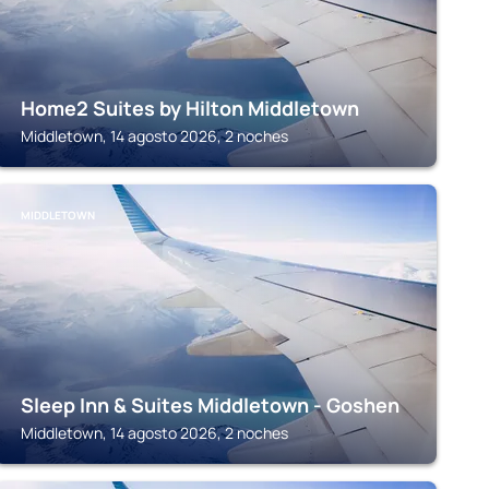
Home2 Suites by Hilton Middletown
Middletown, 14 agosto 2026, 2 noches
MIDDLETOWN
Sleep Inn & Suites Middletown - Goshen
Middletown, 14 agosto 2026, 2 noches