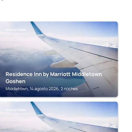
MIDDLETOWN
Residence Inn by Marriott Middletown
Goshen
Middletown, 14 agosto 2026, 2 noches
MIDDLETOWN