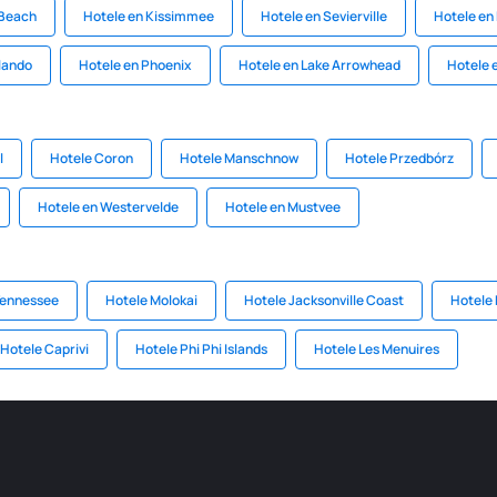
 Beach
Hotele en Kissimmee
Hotele en Sevierville
Hotele en
lando
Hotele en Phoenix
Hotele en Lake Arrowhead
Hotele e
l
Hotele Coron
Hotele Manschnow
Hotele Przedbórz
Hotele en Westervelde
Hotele en Mustvee
Tennessee
Hotele Molokai
Hotele Jacksonville Coast
Hotele 
Hotele Caprivi
Hotele Phi Phi Islands
Hotele Les Menuires