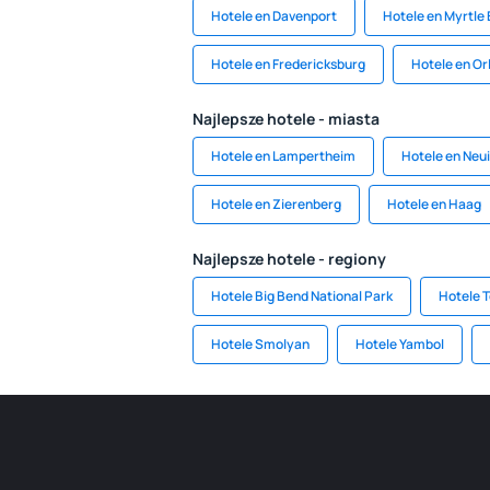
Hotele en Davenport
Hotele en Myrtle
Hotele en Fredericksburg
Hotele en Or
Najlepsze hotele - miasta
Hotele en Lampertheim
Hotele en Neui
Hotele en Zierenberg
Hotele en Haag
Najlepsze hotele - regiony
Hotele Big Bend National Park
Hotele 
Hotele Smolyan
Hotele Yambol