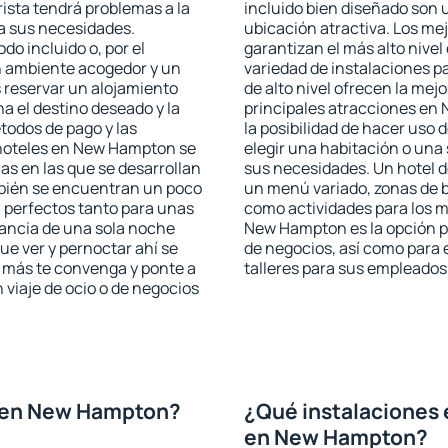
ista tendrá problemas a la
incluido bien diseñado son 
 a sus necesidades.
ubicación atractiva. Los m
odo incluido o, por el
garantizan el más alto nivel
n ambiente acogedor y un
variedad de instalaciones p
reservar un alojamiento
de alto nivel ofrecen la mejo
a el destino deseado y la
principales atracciones en
todos de pago y las
la posibilidad de hacer uso 
 hoteles en New Hampton se
elegir una habitación o una
as en las que se desarrollan
sus necesidades. Un hotel d
mbién se encuentran un poco
un menú variado, zonas de b
n perfectos tanto para unas
como actividades para los m
ancia de una sola noche
New Hampton es la opción per
e ver y pernoctar ahí se
de negocios, así como para
e más te convenga y ponte a
talleres para sus empleados
 viaje de ocio o de negocios
 en New Hampton?
¿Qué instalaciones 
en New Hampton?