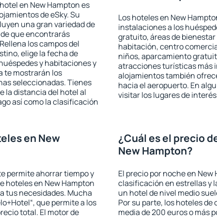
 hotel en New Hampton es
lojamientos de eSky. Su
Los hoteles en New Hampton 
cluyen una gran variedad de
instalaciones a los huéspe
a de que encontrarás
gratuito, áreas de bienestar
Rellena los campos del
habitación, centro comercia
tino, elige la fecha de
niños, aparcamiento gratuito
 huéspedes y habitaciones y
atracciones turísticas más 
a te mostrarán los
alojamientos también ofrece
chas seleccionadas. Tienes
hacia el aeropuerto. En al
 la distancia del hotel al
visitar los lugares de inte
ago así como la clasificación
teles en New
¿Cuál es el precio d
New Hampton?
 te permite ahorrar tiempo y
El precio por noche en New 
 de hoteles en New Hampton
clasificación en estrellas y
e a tus necesidades. Mucha
un hotel de nivel medio suel
lo+Hotel“, que permite a los
Por su parte, los hoteles de
ecio total. El motor de
media de 200 euros o más p