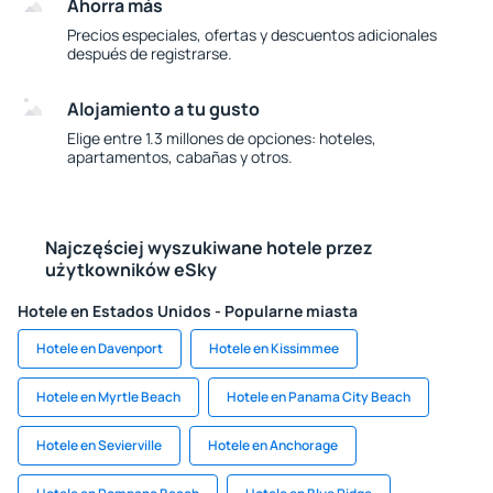
Ahorra más
Precios especiales, ofertas y descuentos adicionales
después de registrarse.
Alojamiento a tu gusto
Elige entre 1.3 millones de opciones: hoteles,
apartamentos, cabañas y otros.
Najczęściej wyszukiwane hotele przez
użytkowników eSky
Hotele en Estados Unidos - Popularne miasta
Hotele en Davenport
Hotele en Kissimmee
Hotele en Myrtle Beach
Hotele en Panama City Beach
Hotele en Sevierville
Hotele en Anchorage