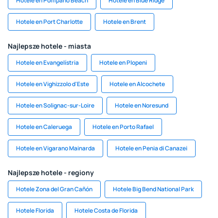
Hotele en Pompano Beach
Hotele en Blue Ridge
Hotele en Port Charlotte
Hotele en Brent
Najlepsze hotele - miasta
Hotele en Evangelístria
Hotele en Plopeni
Hotele en Vighizzolo d'Este
Hotele en Alcochete
Hotele en Solignac-sur-Loire
Hotele en Noresund
Hotele en Caleruega
Hotele en Porto Rafael
Hotele en Vigarano Mainarda
Hotele en Penia di Canazei
Najlepsze hotele - regiony
Hotele Zona del Gran Cañón
Hotele Big Bend National Park
Hotele Florida
Hotele Costa de Florida