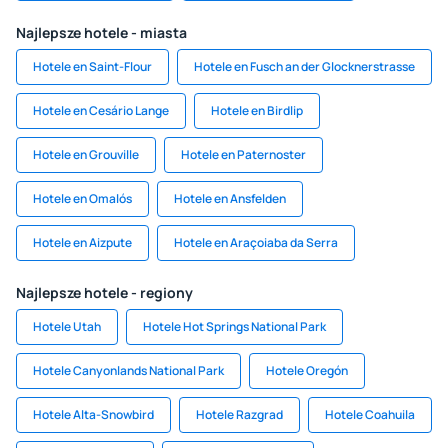
Najlepsze hotele - miasta
Hotele en Saint-Flour
Hotele en Fusch an der Glocknerstrasse
Hotele en Cesário Lange
Hotele en Birdlip
Hotele en Grouville
Hotele en Paternoster
Hotele en Omalós
Hotele en Ansfelden
Hotele en Aizpute
Hotele en Araçoiaba da Serra
Najlepsze hotele - regiony
Hotele Utah
Hotele Hot Springs National Park
Hotele Canyonlands National Park
Hotele Oregón
Hotele Alta-Snowbird
Hotele Razgrad
Hotele Coahuila