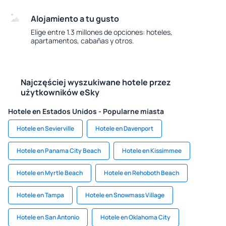
Alojamiento a tu gusto
Elige entre 1.3 millones de opciones: hoteles,
apartamentos, cabañas y otros.
Najczęściej wyszukiwane hotele przez
użytkowników eSky
Hotele en Estados Unidos - Popularne miasta
Hotele en Sevierville
Hotele en Davenport
Hotele en Panama City Beach
Hotele en Kissimmee
Hotele en Myrtle Beach
Hotele en Rehoboth Beach
Hotele en Tampa
Hotele en Snowmass Village
Hotele en San Antonio
Hotele en Oklahoma City