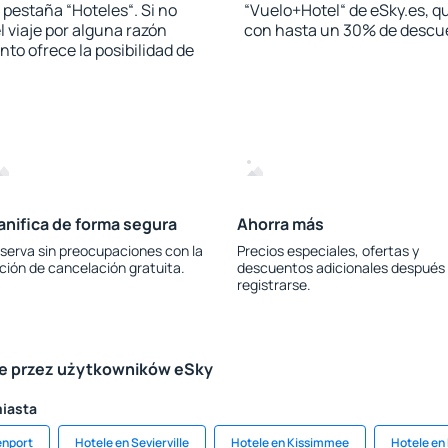
a pestaña “Hoteles“. Si no
“Vuelo+Hotel“ de eSky.es, qu
l viaje por alguna razón
con hasta un 30% de descu
to ofrece la posibilidad de
anifica de forma segura
Ahorra más
serva sin preocupaciones con la
Precios especiales, ofertas y
ción de cancelación gratuita.
descuentos adicionales después
registrarse.
le przez użytkowników eSky
miasta
enport
Hotele en Sevierville
Hotele en Kissimmee
Hotele en