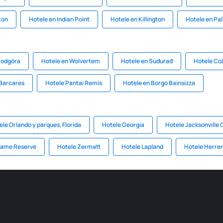
ton
Hotele en Indian Point
Hotele en Killington
Hotele en Pa
Podgóra
Hotele en Wolvertem
Hotele en Suđurađ
Hotele Col
 Barcares
Hotele Pantai Remis
Hotele en Borgo Bainsizza
ele Orlando y parques, Florida
Hotele Georgia
Hotele Jacksonville 
Game Reserve
Hotele Zermatt
Hotele Lapland
Hotele Herre