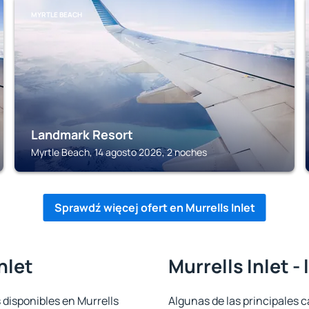
MYRTLE BEACH
Landmark Resort
Myrtle Beach, 14 agosto 2026, 2 noches
Sprawdź więcej ofert en Murrells Inlet
nlet
Murrells Inlet -
 disponibles en Murrells
Algunas de las principales c