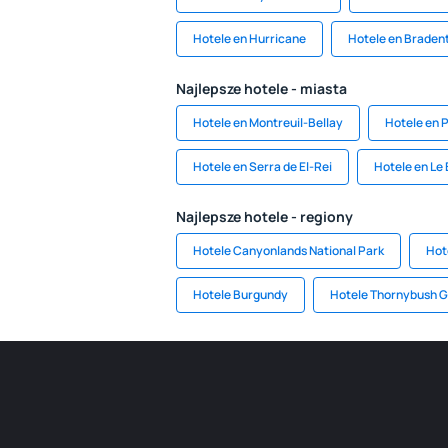
Hotele en Hurricane
Hotele en Braden
Najlepsze hotele - miasta
Hotele en Montreuil-Bellay
Hotele en 
Hotele en Serra de El-Rei
Hotele en Le
Najlepsze hotele - regiony
Hotele Canyonlands National Park
Hot
Hotele Burgundy
Hotele Thornybush 