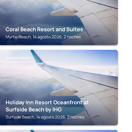
Coral Beach Resort and Suites
Myrtle Beach, 14 agosto 2026, 2 noches
SURFSIDE BEACH
Holiday Inn Resort Oceanfront at
Surfside Beach by IHG
Surfside Beach, 14 agosto 2026, 2 noches