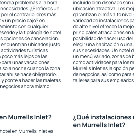
a tendrá problemas a la hora
incluido bien diseñado son 
s necesidades. ¿Prefieres un
ubicación atractiva. Los mej
, por el contrario, eres más
garantizan el más alto nivel
y un precio bajo? en
variedad de instalaciones p
ojamiento con cualquier
de alto nivel ofrecen la mejo
seado y la tipología de hotel
principales atracciones en M
as opciones de cancelación.
posibilidad de hacer uso de
 se encuentran ubicados justo
elegir una habitación o una
 actividades turísticas
sus necesidades. Un hotel d
poco más lejos de las
un menú variado, zonas de b
o para unas vacaciones
como actividades para los m
a sola noche cuando la zona
Murrells Inlet es la opción p
r ahí se hace obligatorio.
de negocios, así como para
 y ponte a hacer las maletas
talleres para sus empleados
de negocios ahora mismo!
n Murrells Inlet?
¿Qué instalaciones 
en Murrells Inlet?
otel en Murrells Inlet es