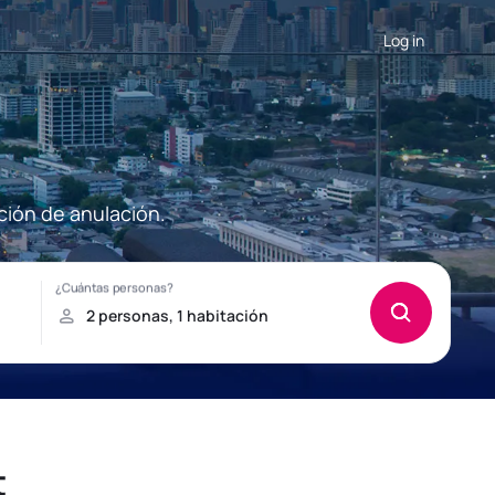
Log in
pción de anulación.
t