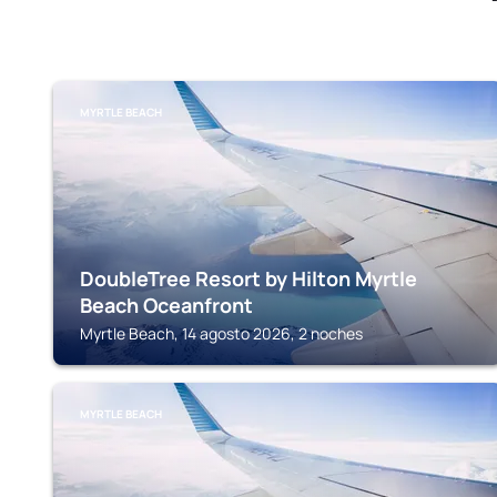
MYRTLE BEACH
DoubleTree Resort by Hilton Myrtle
Beach Oceanfront
Myrtle Beach, 14 agosto 2026, 2 noches
MYRTLE BEACH