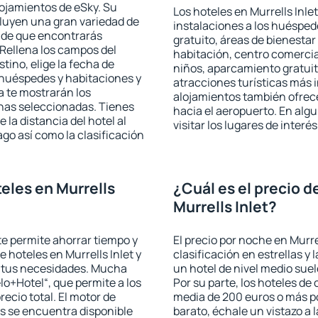
lojamientos de eSky. Su
Los hoteles en Murrells Inlet
cluyen una gran variedad de
instalaciones a los huéspe
a de que encontrarás
gratuito, áreas de bienestar
Rellena los campos del
habitación, centro comercia
tino, elige la fecha de
niños, aparcamiento gratuito
 huéspedes y habitaciones y
atracciones turísticas más 
a te mostrarán los
alojamientos también ofrece
chas seleccionadas. Tienes
hacia el aeropuerto. En al
 la distancia del hotel al
visitar los lugares de interé
ago así como la clasificación
eles en Murrells
¿Cuál es el precio d
Murrells Inlet?
 te permite ahorrar tiempo y
El precio por noche en Murre
e hoteles en Murrells Inlet y
clasificación en estrellas y
a tus necesidades. Mucha
un hotel de nivel medio suel
lo+Hotel“, que permite a los
Por su parte, los hoteles de
ecio total. El motor de
media de 200 euros o más p
s se encuentra disponible
barato, échale un vistazo a 