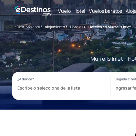
Vuelo+Hotel
Vuelos baratos
Aloj
eDestinos.com
/
alojamiento
/
Hoteles
/
Hoteles en Murrells Inlet
Murrells Inlet - H