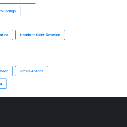
lm Springs
atina
Hotele en Saint-Reverien
Coast
Hotele Arizona
ra