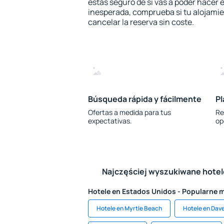
estás seguro de si vas a poder hacer e
inesperada, comprueba si tu alojamien
cancelar la reserva sin coste.
Búsqueda rápida y fácilmente
Pl
Ofertas a medida para tus
Re
expectativas.
op
Najczęściej wyszukiwane hote
Hotele en Estados Unidos - Popularne 
Hotele en Myrtle Beach
Hotele en Dav