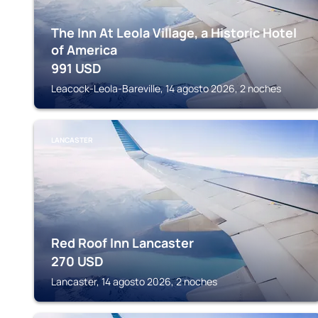
The Inn At Leola Village, a Historic Hotel
of America
991
USD
Leacock-Leola-Bareville, 14 agosto 2026, 2 noches
LANCASTER
Red Roof Inn Lancaster
270
USD
Lancaster, 14 agosto 2026, 2 noches