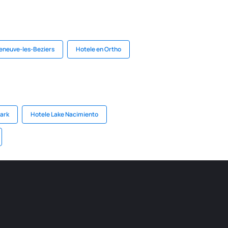
leneuve-les-Beziers
Hotele en Ortho
Park
Hotele Lake Nacimiento