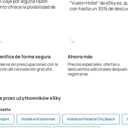
l viaje por alguna razón
“Vuelo+Hotel“ de eSky.es, qu
to ofrece la posibilidad de
con hasta un 30% de descu
anifica de forma segura
Ahorra más
serva sin preocupaciones con la
Precios especiales, ofertas y
ción de cancelación gratuita.
descuentos adicionales después
registrarse.
le przez użytkowników eSky
miasta
enport
Hotele en Kissimmee
Hotele en Panama City Beach