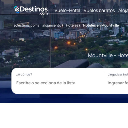
Vuelo+Hotel
Vuelos baratos
Aloj
eDestinos.com
/
alojamiento
/
Hoteles
/
Hoteles en Mountville
Mountville - Hot