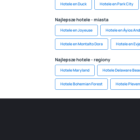
Hotele en Duck
Hotele en Park City
Najlepsze hotele - miasta
Hotele en Joyeuse
Hotele en Áyios An
Hotele en Montalto Dora
Hotele en Evj
Najlepsze hotele - regiony
Hotele Maryland
Hotele Delaware Bea
Hotele Bohemian Forest
Hotele Pleven