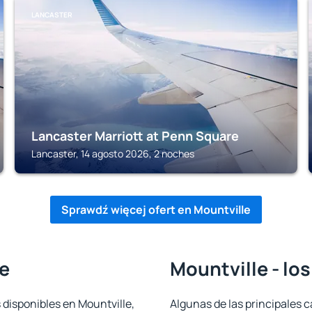
LANCASTER
Lancaster Marriott at Penn Square
Lancaster, 14 agosto 2026, 2 noches
Sprawdź więcej ofert en Mountville
le
Mountville - lo
 disponibles en Mountville,
Algunas de las principales c