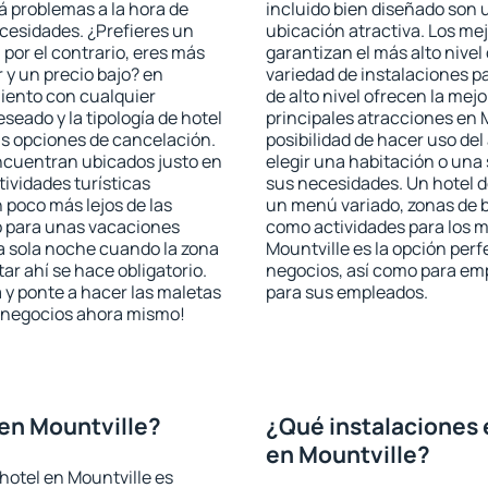
rá problemas a la hora de
incluido bien diseñado son 
ecesidades. ¿Prefieres un
ubicación atractiva. Los me
, por el contrario, eres más
garantizan el más alto nivel
y un precio bajo? en
variedad de instalaciones p
iento con cualquier
de alto nivel ofrecen la mejo
seado y la tipología de hotel
principales atracciones en 
as opciones de cancelación.
posibilidad de hacer uso de
encuentran ubicados justo en
elegir una habitación o una
tividades turísticas
sus necesidades. Un hotel d
poco más lejos de las
un menú variado, zonas de b
o para unas vacaciones
como actividades para los m
a sola noche cuando la zona
Mountville es la opción perfe
r ahí se hace obligatorio.
negocios, así como para em
 y ponte a hacer las maletas
para sus empleados.
de negocios ahora mismo!
en Mountville?
¿Qué instalaciones 
en Mountville?
hotel en Mountville es