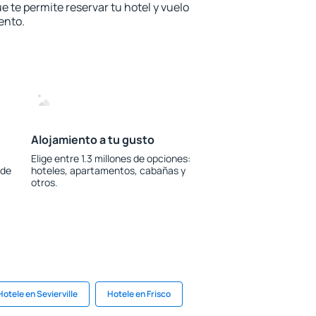
e te permite reservar tu hotel y vuelo
ento.
Alojamiento a tu gusto
Elige entre 1.3 millones de opciones:
 de
hoteles, apartamentos, cabañas y
otros.
Hotele en Sevierville
Hotele en Frisco