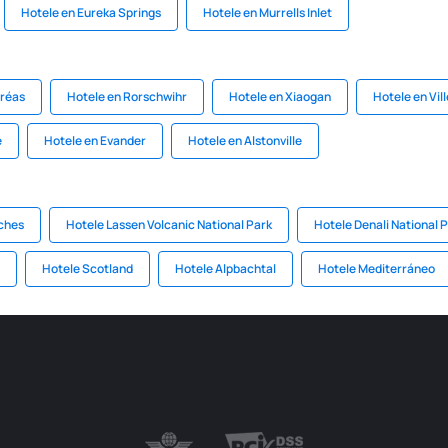
Hotele en Eureka Springs
Hotele en Murrells Inlet
dréas
Hotele en Rorschwihr
Hotele en Xiaogan
Hotele en Vil
e
Hotele en Evander
Hotele en Alstonville
ches
Hotele Lassen Volcanic National Park
Hotele Denali National 
Hotele Scotland
Hotele Alpbachtal
Hotele Mediterráneo