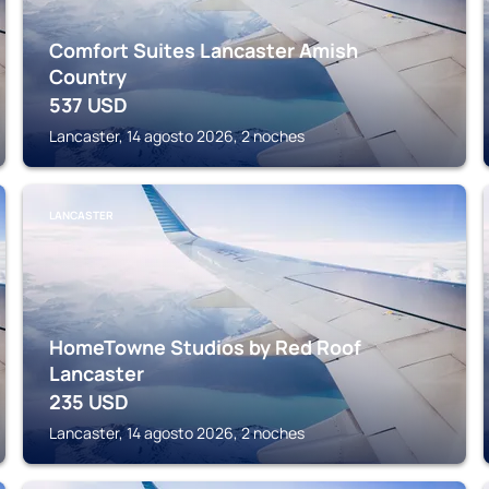
Comfort Suites Lancaster Amish
Country
537
USD
Lancaster, 14 agosto 2026, 2 noches
LANCASTER
HomeTowne Studios by Red Roof
Lancaster
235
USD
Lancaster, 14 agosto 2026, 2 noches