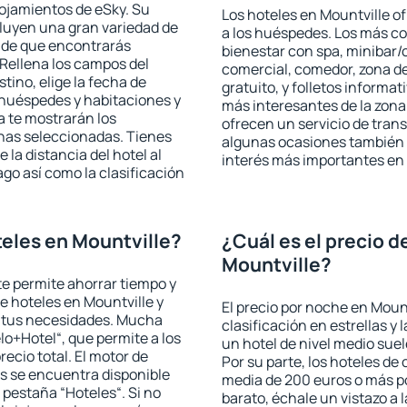
lojamientos de eSky. Su
Los hoteles en Mountville of
cluyen una gran variedad de
a los huéspedes. Los más co
a de que encontrarás
bienestar con spa, minibar/c
Rellena los campos del
comercial, comedor, zona d
tino, elige la fecha de
gratuito, y folletos informat
 huéspedes y habitaciones y
más interesantes de la zon
a te mostrarán los
ofrecen un servicio de trans
chas seleccionadas. Tienes
algunas ocasiones también r
 la distancia del hotel al
interés más importantes en 
ago así como la clasificación
eles en Mountville?
¿Cuál es el precio d
Mountville?
 te permite ahorrar tiempo y
de hoteles en Mountville y
El precio por noche en Mount
a tus necesidades. Mucha
clasificación en estrellas y
lo+Hotel“, que permite a los
un hotel de nivel medio suel
ecio total. El motor de
Por su parte, los hoteles de
s se encuentra disponible
media de 200 euros o más p
a pestaña “Hoteles“. Si no
barato, échale un vistazo a 