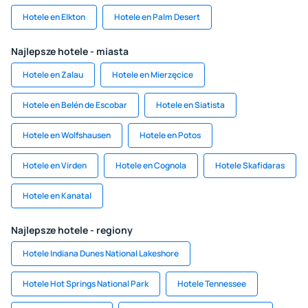
Hotele en Elkton
Hotele en Palm Desert
Najlepsze hotele - miasta
Hotele en Zalau
Hotele en Mierzęcice
Hotele en Belén de Escobar
Hotele en Siatista
Hotele en Wolfshausen
Hotele en Potos
Hotele en Virden
Hotele en Cognola
Hotele Skafidaras
Hotele en Kanatal
Najlepsze hotele - regiony
Hotele Indiana Dunes National Lakeshore
Hotele Hot Springs National Park
Hotele Tennessee