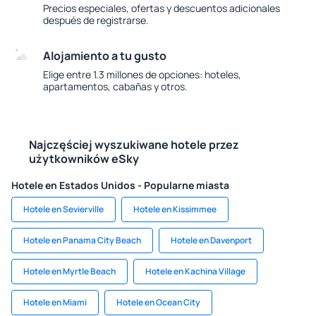
Precios especiales, ofertas y descuentos adicionales
después de registrarse.
Alojamiento a tu gusto
Elige entre 1.3 millones de opciones: hoteles,
apartamentos, cabañas y otros.
Najczęściej wyszukiwane hotele przez
użytkowników eSky
Hotele en Estados Unidos - Popularne miasta
Hotele en Sevierville
Hotele en Kissimmee
Hotele en Panama City Beach
Hotele en Davenport
Hotele en Myrtle Beach
Hotele en Kachina Village
Hotele en Miami
Hotele en Ocean City