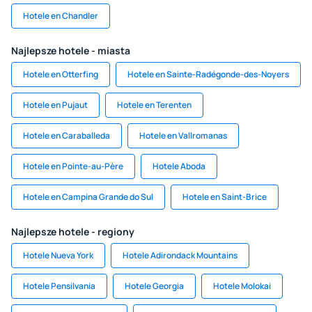
Hotele en Chandler
Najlepsze hotele - miasta
Hotele en Otterfing
Hotele en Sainte-Radégonde-des-Noyers
Hotele en Pujaut
Hotele en Terenten
Hotele en Caraballeda
Hotele en Vallromanas
Hotele en Pointe-au-Père
Hotele Aboda
Hotele en Campina Grande do Sul
Hotele en Saint-Brice
Najlepsze hotele - regiony
Hotele Nueva York
Hotele Adirondack Mountains
Hotele Pensilvania
Hotele Georgia
Hotele Molokai