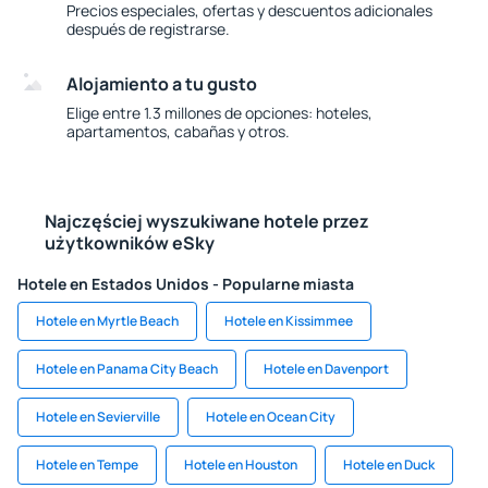
Precios especiales, ofertas y descuentos adicionales
después de registrarse.
Alojamiento a tu gusto
Elige entre 1.3 millones de opciones: hoteles,
apartamentos, cabañas y otros.
Najczęściej wyszukiwane hotele przez
użytkowników eSky
Hotele en Estados Unidos - Popularne miasta
Hotele en Myrtle Beach
Hotele en Kissimmee
Hotele en Panama City Beach
Hotele en Davenport
Hotele en Sevierville
Hotele en Ocean City
Hotele en Tempe
Hotele en Houston
Hotele en Duck