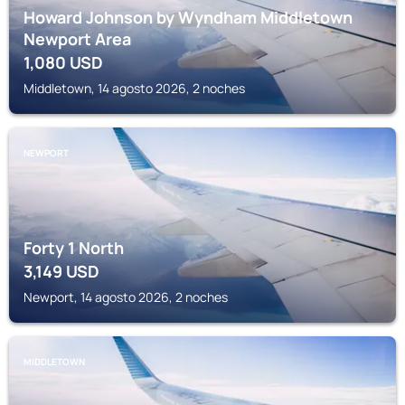
Howard Johnson by Wyndham Middletown
Newport Area
1,080
USD
Middletown, 14 agosto 2026, 2 noches
NEWPORT
Forty 1 North
3,149
USD
Newport, 14 agosto 2026, 2 noches
MIDDLETOWN