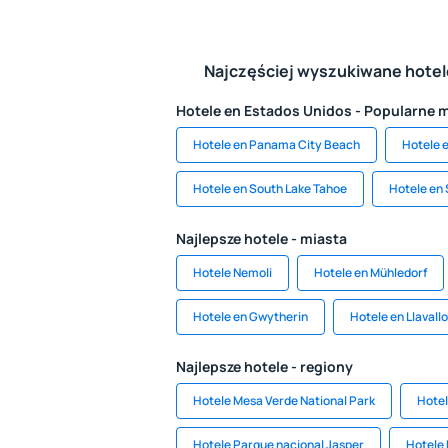
Najczęściej wyszukiwane hote
Hotele en Estados Unidos - Popularne 
Hotele en Panama City Beach
Hotele e
Hotele en South Lake Tahoe
Hotele en 
Najlepsze hotele - miasta
Hotele Nemoli
Hotele en Mühledorf
Hotele en Gwytherin
Hotele en Llavallo
Najlepsze hotele - regiony
Hotele Mesa Verde National Park
Hotel
Hotele Parque nacional Jasper
Hotele 