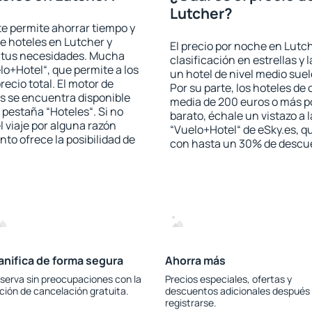
Lutcher?
 te permite ahorrar tiempo y
de hoteles en Lutcher y
El precio por noche en Lutc
a tus necesidades. Mucha
clasificación en estrellas y
lo+Hotel“, que permite a los
un hotel de nivel medio suel
ecio total. El motor de
Por su parte, los hoteles de
s se encuentra disponible
media de 200 euros o más p
a pestaña “Hoteles“. Si no
barato, échale un vistazo a 
l viaje por alguna razón
“Vuelo+Hotel“ de eSky.es, qu
to ofrece la posibilidad de
con hasta un 30% de descu
anifica de forma segura
Ahorra más
serva sin preocupaciones con la
Precios especiales, ofertas y
ción de cancelación gratuita.
descuentos adicionales después
registrarse.