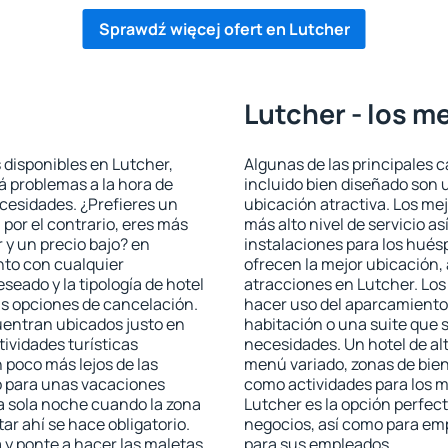
Sprawdź więcej ofert en Lutcher
Lutcher - los m
 disponibles en Lutcher,
Algunas de las principales c
rá problemas a la hora de
incluido bien diseñado son 
ecesidades. ¿Prefieres un
ubicación atractiva. Los me
, por el contrario, eres más
más alto nivel de servicio a
y un precio bajo? en
instalaciones para los huésp
nto con cualquier
ofrecen la mejor ubicación, 
seado y la tipología de hotel
atracciones en Lutcher. Los
as opciones de cancelación.
hacer uso del aparcamiento 
cuentran ubicados justo en
habitación o una suite que 
tividades turísticas
necesidades. Un hotel de al
poco más lejos de las
menú variado, zonas de bien
o para unas vacaciones
como actividades para los m
a sola noche cuando la zona
Lutcher es la opción perfecta
r ahí se hace obligatorio.
negocios, así como para em
 y ponte a hacer las maletas
para sus empleados.