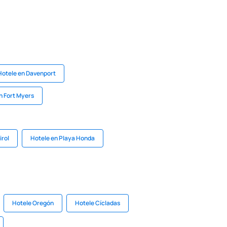
Hotele en Davenport
n Fort Myers
irol
Hotele en Playa Honda
Hotele Oregón
Hotele Cícladas