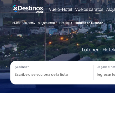
Vuelo+Hotel
Vuelos baratos
Aloj
eDestinos.com
/
alojamiento
/
Hoteles
/
Hoteles en Lutcher
Lutcher - Hotel