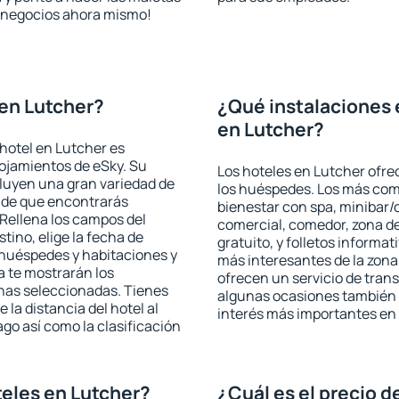
de negocios ahora mismo!
en Lutcher?
¿Qué instalaciones 
en Lutcher?
hotel en Lutcher es
lojamientos de eSky. Su
Los hoteles en Lutcher ofrec
cluyen una gran variedad de
los huéspedes. Los más comu
a de que encontrarás
bienestar con spa, minibar/c
Rellena los campos del
comercial, comedor, zona d
tino, elige la fecha de
gratuito, y folletos informat
 huéspedes y habitaciones y
más interesantes de la zon
a te mostrarán los
ofrecen un servicio de trans
chas seleccionadas. Tienes
algunas ocasiones también r
 la distancia del hotel al
interés más importantes en
ago así como la clasificación
eles en Lutcher?
¿Cuál es el precio d