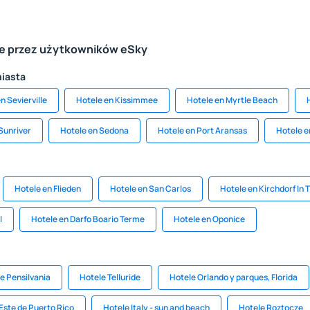
le przez użytkowników eSky
miasta
n Sevierville
Hotele en Kissimmee
Hotele en Myrtle Beach
Sunriver
Hotele en Sedona
Hotele en Port Aransas
Hotele e
Hotele en Flieden
Hotele en San Carlos
Hotele en Kirchdorf In T
l
Hotele en Darfo Boario Terme
Hotele en Oponice
e Pensilvania
Hotele Telluride
Hotele Orlando y parques, Florida
Este de Puerto Rico
Hotele Italy - sun and beach
Hotele Roztocze