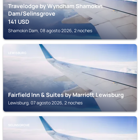
Travelodge by Wyndham Shamokin
Dam/Selinsgrove
141
USD
Shamokin Dam, 08 agosto 2026, 2 noches
LEWISBURG
Fairfield Inn & Suites by Marriott Lewisburg
Lewisburg, 07 agosto 2026, 2 noches
SELINSGROVE