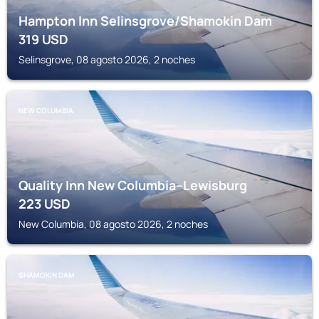
Hampton Inn Selinsgrove/Shamokin Dam
319
USD
Selinsgrove, 08 agosto 2026, 2 noches
NEW COLUMBIA
Quality Inn New Columbia–Lewisburg
223
USD
New Columbia, 08 agosto 2026, 2 noches
SHAMOKIN DAM