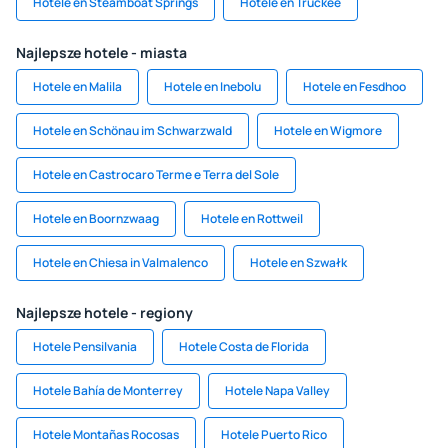
Hotele en Steamboat Springs
Hotele en Truckee
Najlepsze hotele - miasta
Hotele en Malila
Hotele en Inebolu
Hotele en Fesdhoo
Hotele en Schönau im Schwarzwald
Hotele en Wigmore
Hotele en Castrocaro Terme e Terra del Sole
Hotele en Boornzwaag
Hotele en Rottweil
Hotele en Chiesa in Valmalenco
Hotele en Szwałk
Najlepsze hotele - regiony
Hotele Pensilvania
Hotele Costa de Florida
Hotele Bahía de Monterrey
Hotele Napa Valley
Hotele Montañas Rocosas
Hotele Puerto Rico