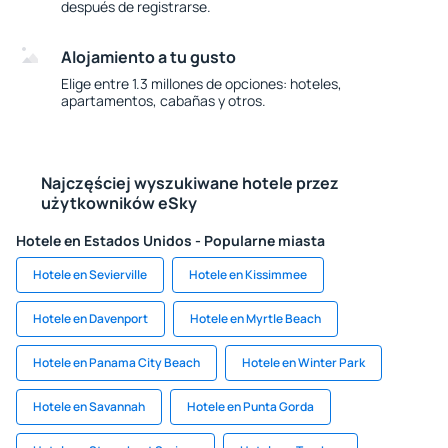
después de registrarse.
Alojamiento a tu gusto
Elige entre 1.3 millones de opciones: hoteles,
apartamentos, cabañas y otros.
Najczęściej wyszukiwane hotele przez
użytkowników eSky
Hotele en Estados Unidos - Popularne miasta
Hotele en Sevierville
Hotele en Kissimmee
Hotele en Davenport
Hotele en Myrtle Beach
Hotele en Panama City Beach
Hotele en Winter Park
Hotele en Savannah
Hotele en Punta Gorda