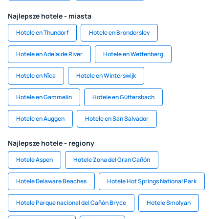
Najlepsze hotele - miasta
Hotele en Thundorf
Hotele en Bronderslev
Hotele en Adelaide River
Hotele en Wettenberg
Hotele en Nīca
Hotele en Winterswijk
Hotele en Gammelin
Hotele en Güttersbach
Hotele en Auggen
Hotele en San Salvador
Najlepsze hotele - regiony
Hotele Aspen
Hotele Zona del Gran Cañón
Hotele Delaware Beaches
Hotele Hot Springs National Park
Hotele Parque nacional del Cañón Bryce
Hotele Smolyan