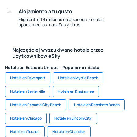
Alojamiento a tu gusto
Elige entre 1.3 millones de opciones: hoteles,
apartamentos, cabañas y otros.
Najczęściej wyszukiwane hotele przez
użytkowników eSky
Hotele en Estados Unidos - Popularne miasta
Hotele en Davenport
Hotele en Myrtle Beach
Hotele en Sevierville
Hotele en Kissimmee
Hotele en Panama City Beach
Hotele en Rehoboth Beach
Hotele en Chicago
Hotele en Lincoln City
Hotele en Tucson
Hotele en Chandler