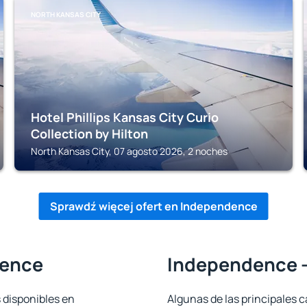
NORTH KANSAS CITY
Hotel Phillips Kansas City Curio
Collection by Hilton
North Kansas City, 07 agosto 2026, 2 noches
Sprawdź więcej ofert en Independence
dence
Independence -
 disponibles en
Algunas de las principales c