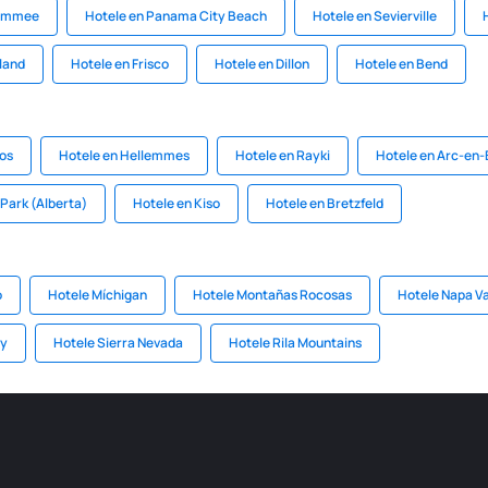
simmee
Hotele en Panama City Beach
Hotele en Sevierville
sland
Hotele en Frisco
Hotele en Dillon
Hotele en Bend
os
Hotele en Hellemmes
Hotele en Rayki
Hotele en Arc-en-
Park (Alberta)
Hotele en Kiso
Hotele en Bretzfeld
o
Hotele Míchigan
Hotele Montañas Rocosas
Hotele Napa Va
ey
Hotele Sierra Nevada
Hotele Rila Mountains