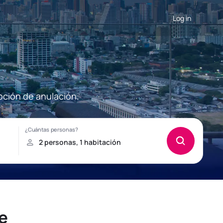
Log in
pción de anulación.
e