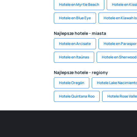
Hotele en Myrtle Beach
Hotele en Kis
Hotele en Blue Eye
Hotele en Kiawah I
Najlepsze hotele - miasta
Hotele en Arcisate
Hotele en Paraspor
Hotele en Itaúnas
Hotele en Sherwood 
Najlepsze hotele - regiony
Hotele Oregón
Hotele Lake Nacimient
Hotele Quintana Roo
Hotele Rose Vall