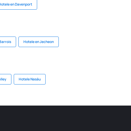
Hotele en Davenport
Barrois
Hotele en Jecheon
lley
Hotele Nasáu