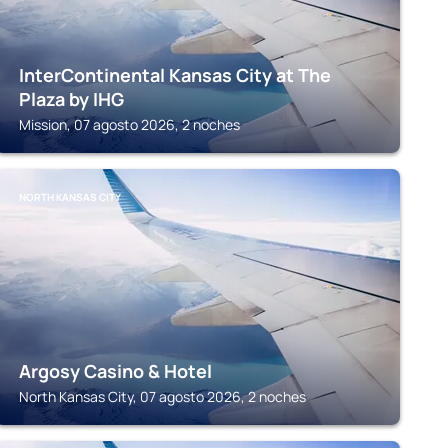
InterContinental Kansas City at The
Plaza by IHG
Mission, 07 agosto 2026, 2 noches
NORTH KANSAS CITY
Argosy Casino & Hotel
North Kansas City, 07 agosto 2026, 2 noches