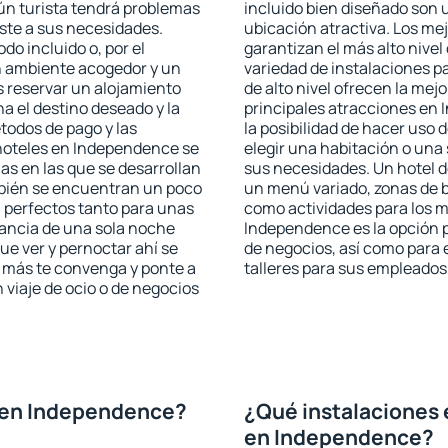
ún turista tendrá problemas
incluido bien diseñado son 
uste a sus necesidades.
ubicación atractiva. Los m
odo incluido o, por el
garantizan el más alto nivel
n ambiente acogedor y un
variedad de instalaciones p
 reservar un alojamiento
de alto nivel ofrecen la mejo
a el destino deseado y la
principales atracciones en
todos de pago y las
la posibilidad de hacer uso 
 hoteles en Independence se
elegir una habitación o una
as en las que se desarrollan
sus necesidades. Un hotel d
mbién se encuentran un poco
un menú variado, zonas de b
n perfectos tanto para unas
como actividades para los m
ancia de una sola noche
Independence es la opción pe
e ver y pernoctar ahí se
de negocios, así como para
e más te convenga y ponte a
talleres para sus empleados
 viaje de ocio o de negocios
 en Independence?
¿Qué instalaciones 
en Independence?