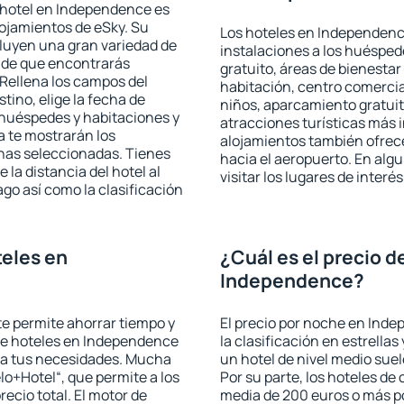
 hotel en Independence es
lojamientos de eSky. Su
Los hoteles en Independence
cluyen una gran variedad de
instalaciones a los huéspe
a de que encontrarás
gratuito, áreas de bienestar
Rellena los campos del
habitación, centro comercia
tino, elige la fecha de
niños, aparcamiento gratuito
 huéspedes y habitaciones y
atracciones turísticas más 
a te mostrarán los
alojamientos también ofrece
chas seleccionadas. Tienes
hacia el aeropuerto. En al
 la distancia del hotel al
visitar los lugares de inte
ago así como la clasificación
eles en
¿Cuál es el precio d
Independence?
 te permite ahorrar tiempo y
El precio por noche en Ind
 de hoteles en Independence
la clasificación en estrellas
e a tus necesidades. Mucha
un hotel de nivel medio suel
lo+Hotel“, que permite a los
Por su parte, los hoteles de
ecio total. El motor de
media de 200 euros o más p