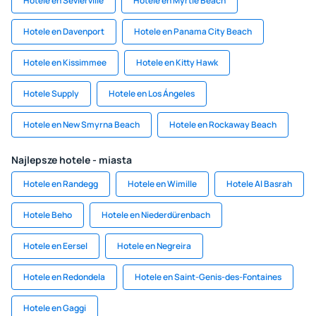
Hotele en Sevierville
Hotele en Myrtle Beach
Hotele en Davenport
Hotele en Panama City Beach
Hotele en Kissimmee
Hotele en Kitty Hawk
Hotele Supply
Hotele en Los Ángeles
Hotele en New Smyrna Beach
Hotele en Rockaway Beach
Najlepsze hotele - miasta
Hotele en Randegg
Hotele en Wimille
Hotele Al Basrah
Hotele Beho
Hotele en Niederdürenbach
Hotele en Eersel
Hotele en Negreira
Hotele en Redondela
Hotele en Saint-Genis-des-Fontaines
Hotele en Gaggi