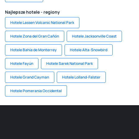
Najlepsze hotele - regiony
Hotele Lassen Volcanic National Park
Hotele Zona del Gran Cañón
Hotele Jacksonville Coast
Hotele Bahía de Monterrey
Hotele Alta-Snowbird
Hotele Fayún
Hotele Sarek National Park
Hotele Grand Cayman
Hotele Lolland-Falster
Hotele Pomerania Occidental