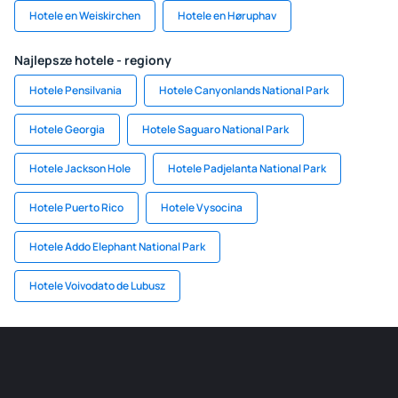
Hotele en Weiskirchen
Hotele en Høruphav
Najlepsze hotele - regiony
Hotele Pensilvania
Hotele Canyonlands National Park
Hotele Georgia
Hotele Saguaro National Park
Hotele Jackson Hole
Hotele Padjelanta National Park
Hotele Puerto Rico
Hotele Vysocina
Hotele Addo Elephant National Park
Hotele Voivodato de Lubusz