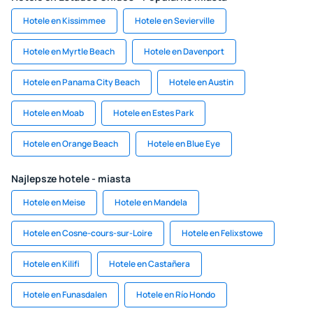
Hotele en Kissimmee
Hotele en Sevierville
Hotele en Myrtle Beach
Hotele en Davenport
Hotele en Panama City Beach
Hotele en Austin
Hotele en Moab
Hotele en Estes Park
Hotele en Orange Beach
Hotele en Blue Eye
Najlepsze hotele - miasta
Hotele en Meise
Hotele en Mandela
Hotele en Cosne-cours-sur-Loire
Hotele en Felixstowe
Hotele en Kilifi
Hotele en Castañera
Hotele en Funasdalen
Hotele en Río Hondo