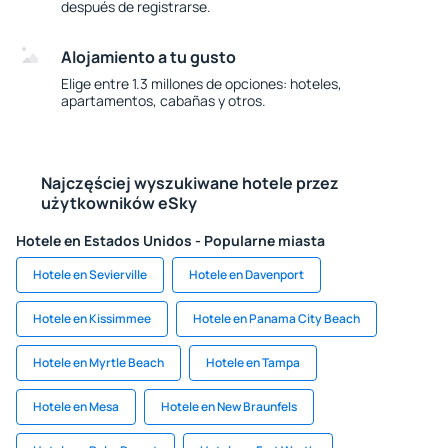
después de registrarse.
Alojamiento a tu gusto
Elige entre 1.3 millones de opciones: hoteles,
apartamentos, cabañas y otros.
Najczęściej wyszukiwane hotele przez
użytkowników eSky
Hotele en Estados Unidos - Popularne miasta
Hotele en Sevierville
Hotele en Davenport
Hotele en Kissimmee
Hotele en Panama City Beach
Hotele en Myrtle Beach
Hotele en Tampa
Hotele en Mesa
Hotele en New Braunfels