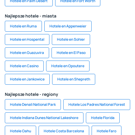
Hotele en Palm Desert
Hotele en Fort Worth
Najlepsze hotele - miasta
Hotele en Ruma
Hotele en Appenweier
Hotele en Hospental
Hotele en Sohier
Hotele en Guazuvira
Hotele en El Paso
Hotele en Casino
Hotele en Opoutere
Hotele en Jankowice
Hotele en Shepreth
Najlepsze hotele - regiony
Hotele Denali National Park
Hotele Los Padres National Forest
Hotele Indiana Dunes National Lakeshore
Hotele Florida
Hotele Oahu
Hotele Costa Barcelona
Hotele Faro