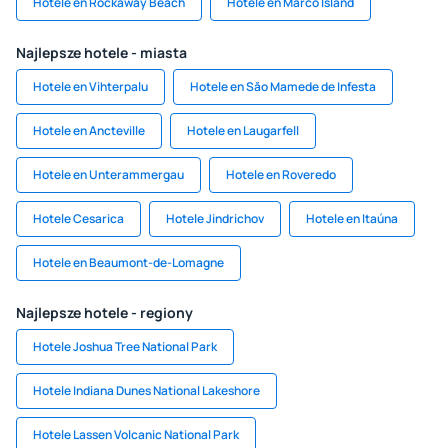
Hotele en Rockaway Beach
Hotele en Marco Island
Najlepsze hotele - miasta
Hotele en Vihterpalu
Hotele en Săo Mamede de Infesta
Hotele en Ancteville
Hotele en Laugarfell
Hotele en Unterammergau
Hotele en Roveredo
Hotele Cesarica
Hotele Jindrichov
Hotele en Itaúna
Hotele en Beaumont-de-Lomagne
Najlepsze hotele - regiony
Hotele Joshua Tree National Park
Hotele Indiana Dunes National Lakeshore
Hotele Lassen Volcanic National Park