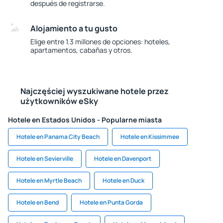
después de registrarse.
Alojamiento a tu gusto
Elige entre 1.3 millones de opciones: hoteles,
apartamentos, cabañas y otros.
Najczęściej wyszukiwane hotele przez
użytkowników eSky
Hotele en Estados Unidos - Popularne miasta
Hotele en Panama City Beach
Hotele en Kissimmee
Hotele en Sevierville
Hotele en Davenport
Hotele en Myrtle Beach
Hotele en Duck
Hotele en Bend
Hotele en Punta Gorda