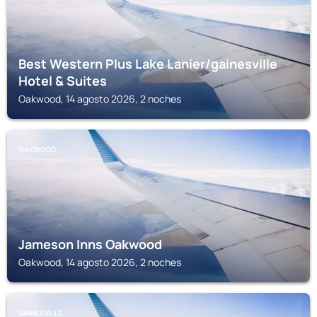
Best Western Plus Lake Lanier/gainesville
Hotel & Suites
Oakwood, 14 agosto 2026, 2 noches
OAKWOOD
Jameson Inns Oakwood
Oakwood, 14 agosto 2026, 2 noches
GAINESVILLE