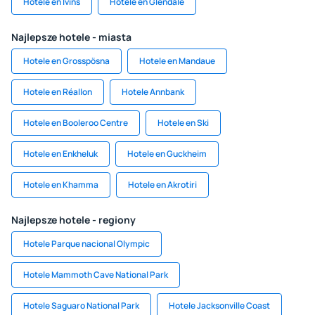
Hotele en Ivins
Hotele en Glendale
Najlepsze hotele - miasta
Hotele en Grosspösna
Hotele en Mandaue
Hotele en Réallon
Hotele Annbank
Hotele en Booleroo Centre
Hotele en Ski
Hotele en Enkheluk
Hotele en Guckheim
Hotele en Khamma
Hotele en Akrotiri
Najlepsze hotele - regiony
Hotele Parque nacional Olympic
Hotele Mammoth Cave National Park
Hotele Saguaro National Park
Hotele Jacksonville Coast