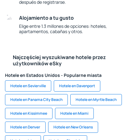
después de registrarse.
Alojamiento a tu gusto
Elige entre 1.3 millones de opciones: hoteles,
apartamentos, cabañas y otros.
Najczęściej wyszukiwane hotele przez
użytkowników eSky
Hotele en Estados Unidos - Popularne miasta
Hotele en Sevierville
Hotele en Davenport
Hotele en Panama City Beach
Hotele en Myrtle Beach
Hotele en Kissimmee
Hotele en Miami
Hotele en Denver
Hotele en New Orleans