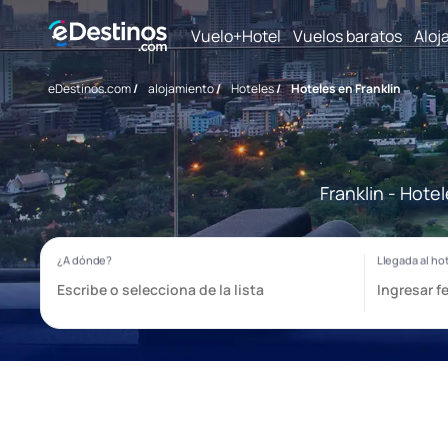
Vuelo+Hotel
Vuelos baratos
Aloj
eDestinos.com
/
alojamiento
/
Hoteles
/
Hoteles en Franklin
Franklin - Hote