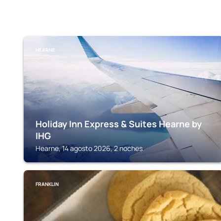
HEARNE
Holiday Inn Express & Suites Hearne by
IHG
Hearne, 14 agosto 2026, 2 noches
FRANKLIN