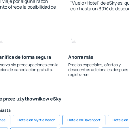
l viaje por alguna razón
“Vuelo+Hotel“ de eSky.es, qu
to ofrece la posibilidad de
con hasta un 30% de descu
anifica de forma segura
Ahorra más
serva sin preocupaciones con la
Precios especiales, ofertas y
ción de cancelación gratuita.
descuentos adicionales después
registrarse.
le przez użytkowników eSky
miasta
mmee
Hotele en Myrtle Beach
Hotele en Davenport
Hotele en