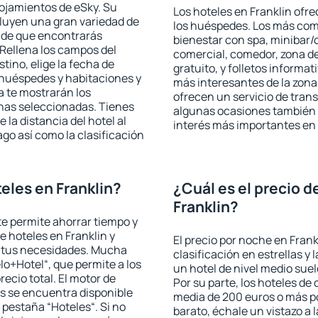
lojamientos de eSky. Su
Los hoteles en Franklin ofre
cluyen una gran variedad de
los huéspedes. Los más comu
a de que encontrarás
bienestar con spa, minibar/c
Rellena los campos del
comercial, comedor, zona d
tino, elige la fecha de
gratuito, y folletos informat
 huéspedes y habitaciones y
más interesantes de la zon
a te mostrarán los
ofrecen un servicio de trans
chas seleccionadas. Tienes
algunas ocasiones también r
 la distancia del hotel al
interés más importantes en 
ago así como la clasificación
eles en Franklin?
¿Cuál es el precio d
Franklin?
 te permite ahorrar tiempo y
e hoteles en Franklin y
El precio por noche en Frank
a tus necesidades. Mucha
clasificación en estrellas y
lo+Hotel“, que permite a los
un hotel de nivel medio suel
ecio total. El motor de
Por su parte, los hoteles de
s se encuentra disponible
media de 200 euros o más p
a pestaña “Hoteles“. Si no
barato, échale un vistazo a 