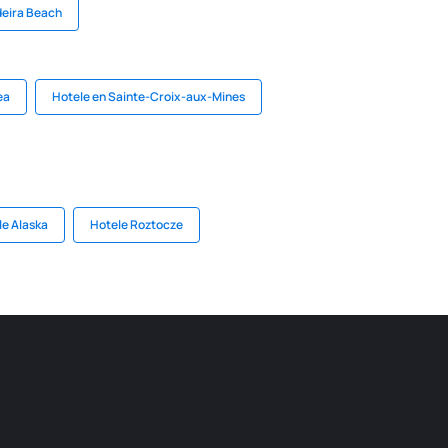
deira Beach
ea
Hotele en Sainte-Croix-aux-Mines
le Alaska
Hotele Roztocze