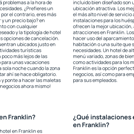
rá problemas a la hora de
incluido bien diseñado son 
ecesidades. ¿Prefieres un
ubicación atractiva. Los me
, por el contrario, eres más
el más alto nivel de servici
y un precio bajo? en
instalaciones para los huésp
nto con cualquier
ofrecen la mejor ubicación, 
seado y la tipología de hotel
atracciones en Franklin. Los
as opciones de cancelación.
hacer uso del aparcamiento 
cuentran ubicados justo en
habitación o una suite que 
tividades turísticas
necesidades. Un hotel de al
poco más lejos de las
menú variado, zonas de bien
o para unas vacaciones
como actividades para los m
a sola noche cuando la zona
Franklin es la opción perfect
r ahí se hace obligatorio.
negocios, así como para em
 y ponte a hacer las maletas
para sus empleados.
de negocios ahora mismo!
en Franklin?
¿Qué instalaciones 
en Franklin?
hotel en Franklin es