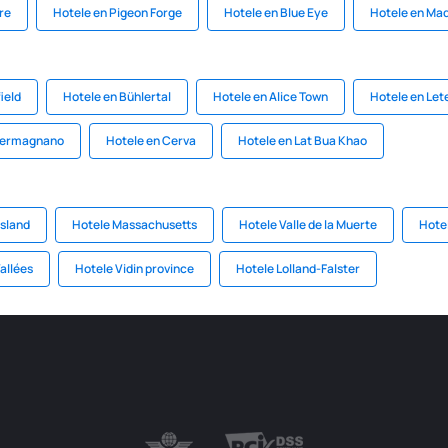
re
Hotele en Pigeon Forge
Hotele en Blue Eye
Hotele en Ma
ield
Hotele en Bühlertal
Hotele en Alice Town
Hotele en Let
Germagnano
Hotele en Cerva
Hotele en Lat Bua Khao
Island
Hotele Massachusetts
Hotele Valle de la Muerte
Hote
Vallées
Hotele Vidin province
Hotele Lolland-Falster