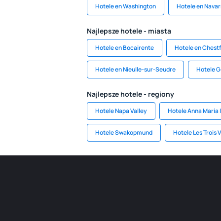
Hotele en Washington
Hotele en Navar
Najlepsze hotele - miasta
Hotele en Bocairente
Hotele en Chestf
Hotele en Nieulle-sur-Seudre
Hotele 
Najlepsze hotele - regiony
Hotele Napa Valley
Hotele Anna Maria 
Hotele Swakopmund
Hotele Les Trois 