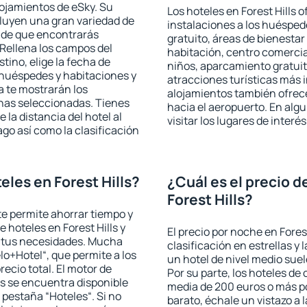
lojamientos de eSky. Su
Los hoteles en Forest Hills o
cluyen una gran variedad de
instalaciones a los huéspe
a de que encontrarás
gratuito, áreas de bienestar
Rellena los campos del
habitación, centro comercia
tino, elige la fecha de
niños, aparcamiento gratuito
 huéspedes y habitaciones y
atracciones turísticas más 
a te mostrarán los
alojamientos también ofrece
chas seleccionadas. Tienes
hacia el aeropuerto. En al
 la distancia del hotel al
visitar los lugares de interé
ago así como la clasificación
les en Forest Hills?
¿Cuál es el precio d
Forest Hills?
 te permite ahorrar tiempo y
e hoteles en Forest Hills y
El precio por noche en Fores
a tus necesidades. Mucha
clasificación en estrellas y
lo+Hotel“, que permite a los
un hotel de nivel medio suel
ecio total. El motor de
Por su parte, los hoteles de
s se encuentra disponible
media de 200 euros o más p
a pestaña “Hoteles“. Si no
barato, échale un vistazo a 