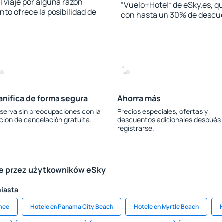
l viaje por alguna razón
“Vuelo+Hotel“ de eSky.es, qu
to ofrece la posibilidad de
con hasta un 30% de descu
anifica de forma segura
Ahorra más
serva sin preocupaciones con la
Precios especiales, ofertas y
ción de cancelación gratuita.
descuentos adicionales después
registrarse.
le przez użytkowników eSky
miasta
mmee
Hotele en Panama City Beach
Hotele en Myrtle Beach