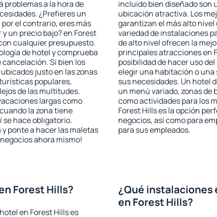
rá problemas a la hora de
incluido bien diseñado son 
ecesidades. ¿Prefieres un
ubicación atractiva. Los mej
, por el contrario, eres más
garantizan el más alto nivel
y un precio bajo? en Forest
variedad de instalaciones p
 con cualquier presupuesto.
de alto nivel ofrecen la mejo
pología de hotel y comprueba
principales atracciones en F
 cancelación. Si bien los
posibilidad de hacer uso de
 ubicados justo en las zonas
elegir una habitación o una
turísticas populares,
sus necesidades. Un hotel d
jos de las multitudes.
un menú variado, zonas de b
 vacaciones largas como
como actividades para los m
cuando la zona tiene
Forest Hills es la opción per
 se hace obligatorio.
negocios, así como para em
 y ponte a hacer las maletas
para sus empleados.
de negocios ahora mismo!
n Forest Hills?
¿Qué instalaciones 
en Forest Hills?
otel en Forest Hills es