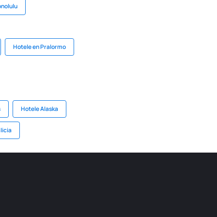
onolulu
Hotele en Pralormo
s
Hotele Alaska
licia