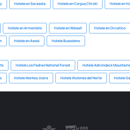
ty
Hotele en Sarasota
Hotele en Corpus Christi
Hotele en H
Hotele en Armenistis
Hotele en Walsall
Hotele en Orciatico
n
Hotele en Assisi
Hotele Bussoleno
ts
Hotele Los Padres National Forest
Hotele Adirondack Mountain
o
Hotele Montes Jizera
Hotele Atolones del Norte
Hotele Ga