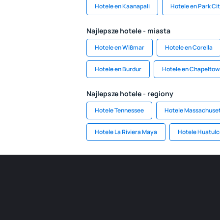
Hotele en Kaanapali
Hotele en Park Ci
Najlepsze hotele - miasta
Hotele en Wißmar
Hotele en Corella
Hotele en Burdur
Hotele en Chapeltow
Najlepsze hotele - regiony
Hotele Tennessee
Hotele Massachuset
Hotele La Riviera Maya
Hotele Huatulc