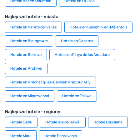
Hotele Beech Mountain
Hotele en La Jolla
Najlepsze hotele - miasta
Hotele en Parets del Vallès
Hotele en Sainghin-en-Mélantois
Hotele en Blairgowrie
Hotele en Casares
Hotele en Selkovo
Hotele en Playa de los Amadore
Hotele en Archivel
Hotele en Préchacq-les-Bainsen Praz Sur Arly
Hotele en Międzychód
Hotele en Telkwa
Najlepsze hotele - regiony
Hotele Oahu
Hotele Isla de Hawái
Hotele Louisiana
Hotele Maui
Hotele Pensilvania