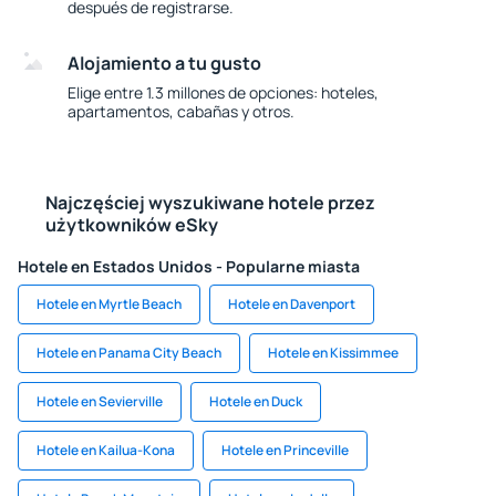
después de registrarse.
Alojamiento a tu gusto
Elige entre 1.3 millones de opciones: hoteles,
apartamentos, cabañas y otros.
Najczęściej wyszukiwane hotele przez
użytkowników eSky
Hotele en Estados Unidos - Popularne miasta
Hotele en Myrtle Beach
Hotele en Davenport
Hotele en Panama City Beach
Hotele en Kissimmee
Hotele en Sevierville
Hotele en Duck
Hotele en Kailua-Kona
Hotele en Princeville