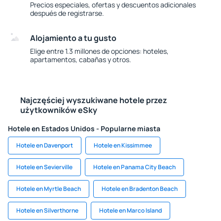
Precios especiales, ofertas y descuentos adicionales
después de registrarse.
Alojamiento a tu gusto
Elige entre 1.3 millones de opciones: hoteles,
apartamentos, cabañas y otros.
Najczęściej wyszukiwane hotele przez
użytkowników eSky
Hotele en Estados Unidos - Popularne miasta
Hotele en Davenport
Hotele en Kissimmee
Hotele en Sevierville
Hotele en Panama City Beach
Hotele en Myrtle Beach
Hotele en Bradenton Beach
Hotele en Silverthorne
Hotele en Marco Island