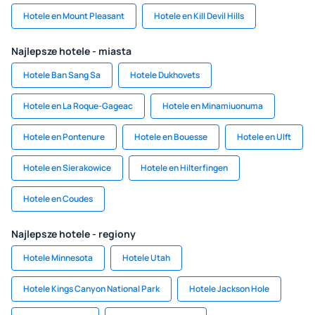
Hotele en Mount Pleasant
Hotele en Kill Devil Hills
Najlepsze hotele - miasta
Hotele Ban Sang Sa
Hotele Dukhovets
Hotele en La Roque-Gageac
Hotele en Minamiuonuma
Hotele en Pontenure
Hotele en Bouesse
Hotele en Ulft
Hotele en Sierakowice
Hotele en Hilterfingen
Hotele en Coudes
Najlepsze hotele - regiony
Hotele Minnesota
Hotele Utah
Hotele Kings Canyon National Park
Hotele Jackson Hole