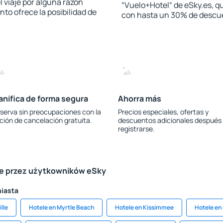
l viaje por alguna razón
“Vuelo+Hotel“ de eSky.es, qu
to ofrece la posibilidad de
con hasta un 30% de descu
anifica de forma segura
Ahorra más
serva sin preocupaciones con la
Precios especiales, ofertas y
ción de cancelación gratuita.
descuentos adicionales después
registrarse.
le przez użytkowników eSky
miasta
lle
Hotele en Myrtle Beach
Hotele en Kissimmee
Hotele en