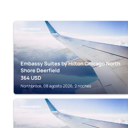
NORTHBROOK
Embassy Suites by Hilton Chicago North
Shore Deerfield
364
USD
Northbrook, 08 agosto 2026, 2 noches
SCHAUMBURG