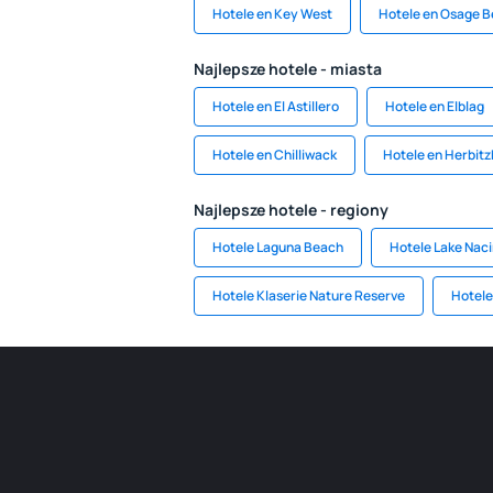
Hotele en Key West
Hotele en Osage 
Najlepsze hotele - miasta
Hotele en El Astillero
Hotele en Elblag
Hotele en Chilliwack
Hotele en Herbit
Najlepsze hotele - regiony
Hotele Laguna Beach
Hotele Lake Nac
Hotele Klaserie Nature Reserve
Hotel