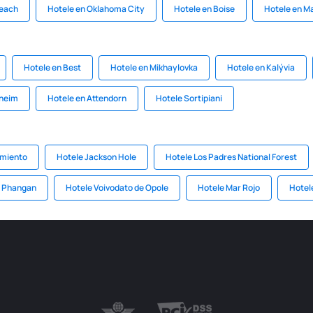
Beach
Hotele en Oklahoma City
Hotele en Boise
Hotele en Ma
Hotele en Best
Hotele en Mikhaylovka
Hotele en Kalývia
zheim
Hotele en Attendorn
Hotele Sortipiani
imiento
Hotele Jackson Hole
Hotele Los Padres National Forest
e Phangan
Hotele Voivodato de Opole
Hotele Mar Rojo
Hotel