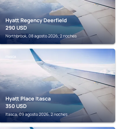
Hyatt Regency Deerfield
290
USD
Northbrook, 08 agosto 2026, 2 noches
ITASCA
Hyatt Place Itasca
350
USD
Itasca, 09 agosto 2026, 2 noches