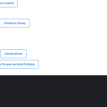
rco Island
Hotele en Daneş
Hotele Illinois
e Parque nacional Dzūkijos