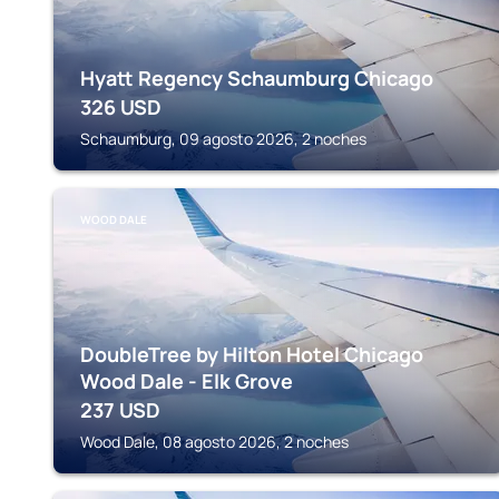
Hyatt Regency Schaumburg Chicago
326
USD
Schaumburg, 09 agosto 2026, 2 noches
WOOD DALE
DoubleTree by Hilton Hotel Chicago
Wood Dale - Elk Grove
237
USD
Wood Dale, 08 agosto 2026, 2 noches