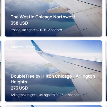
The Westin Chicago Northwest
358
USD
Itasca, 08 agosto 2026, 2 noches
ARLINGTON HEIGHTS
DoubleTree by Hilton Chicago - Arlington
Heights
273
USD
Arlington Heights, 09 agosto 2026, 2 noches