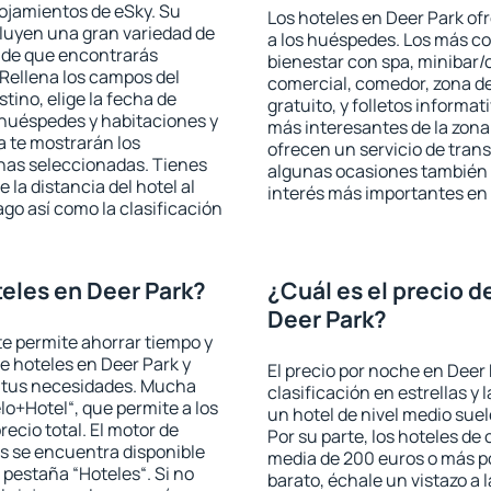
lojamientos de eSky. Su
Los hoteles en Deer Park ofr
cluyen una gran variedad de
a los huéspedes. Los más co
a de que encontrarás
bienestar con spa, minibar/c
Rellena los campos del
comercial, comedor, zona d
tino, elige la fecha de
gratuito, y folletos informat
 huéspedes y habitaciones y
más interesantes de la zon
a te mostrarán los
ofrecen un servicio de trans
chas seleccionadas. Tienes
algunas ocasiones también r
 la distancia del hotel al
interés más importantes en 
ago así como la clasificación
eles en Deer Park?
¿Cuál es el precio d
Deer Park?
 te permite ahorrar tiempo y
de hoteles en Deer Park y
El precio por noche en Deer 
a tus necesidades. Mucha
clasificación en estrellas y
lo+Hotel“, que permite a los
un hotel de nivel medio suel
ecio total. El motor de
Por su parte, los hoteles de
s se encuentra disponible
media de 200 euros o más p
a pestaña “Hoteles“. Si no
barato, échale un vistazo a 