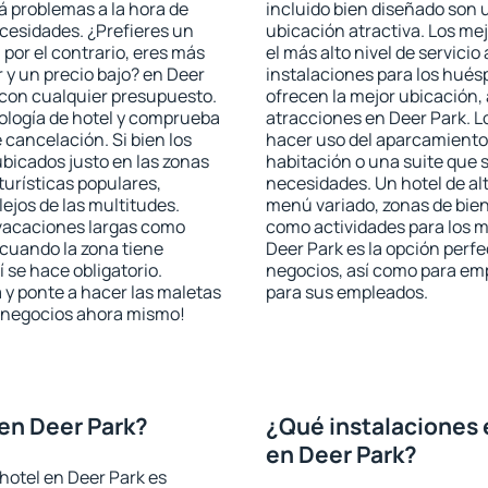
rá problemas a la hora de
incluido bien diseñado son 
ecesidades. ¿Prefieres un
ubicación atractiva. Los me
, por el contrario, eres más
el más alto nivel de servici
y un precio bajo? en Deer
instalaciones para los huésp
 con cualquier presupuesto.
ofrecen la mejor ubicación, 
pología de hotel y comprueba
atracciones en Deer Park. L
 cancelación. Si bien los
hacer uso del aparcamiento 
bicados justo en las zonas
habitación o una suite que 
turísticas populares,
necesidades. Un hotel de al
jos de las multitudes.
menú variado, zonas de bien
 vacaciones largas como
como actividades para los m
cuando la zona tiene
Deer Park es la opción perfec
 se hace obligatorio.
negocios, así como para em
 y ponte a hacer las maletas
para sus empleados.
de negocios ahora mismo!
en Deer Park?
¿Qué instalaciones 
en Deer Park?
hotel en Deer Park es