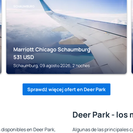
SCHAUMBURG
Marriott Chicago Schaumburg
531
USD
Schaumburg, 09 agosto 2026, 2 noches
Sprawdź więcej ofert en Deer Park
Deer Park - los
 disponibles en Deer Park,
Algunas de las principales c