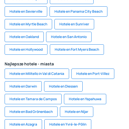
Hotele en Sevierville
Hotele en Panama City Beach
Hotele en Myrtle Beach
Hotele en Sunriver
Hotele en Oakland
Hotele en San Antonio
Hotele en Hollywood
Hotele en Fort Myers Beach
Najlepsze hotele - miasta
Hotele en Militello in Val di Catania
Hotele en Port-Villez
Hotele en Darwin
Hotele en Diessen
Hotele en Tamara de Campos
Hotele en Yapahuwa
Hotele en Bad Grönenbach
Hotele en Níjar
Hotele en Azagra
Hotele en Yvré-le-Pôlin