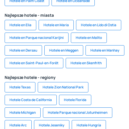
Hotele en Palm Coast
Hotele en Oceanside
Najlepsze hotele - miasta
Hotele en Elia
Hotele en Maria
Hotele en Lido di Ostia
Hotele en Parque nacional Karijini
Hotele en Malito
Hotele en Dersau
Hotele en Meggen
Hotele en Manhay
Hotele en Saint-Paul-en-Forêt
Hotele en Skenfrith
Najlepsze hotele - regiony
Hotele Texas
Hotele Zion National Park
Hotele Costa de California
Hotele Florida
Hotele Míchigan
Hotele Parque nacional Jotunheimen
Hotele Arc
Hotele Jeseniky
Hotele Hungría