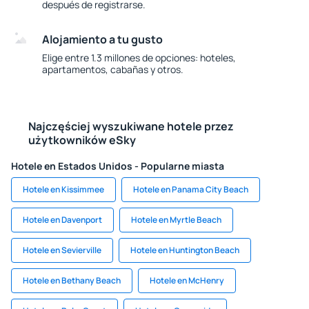
después de registrarse.
Alojamiento a tu gusto
Elige entre 1.3 millones de opciones: hoteles,
apartamentos, cabañas y otros.
Najczęściej wyszukiwane hotele przez
użytkowników eSky
Hotele en Estados Unidos - Popularne miasta
Hotele en Kissimmee
Hotele en Panama City Beach
Hotele en Davenport
Hotele en Myrtle Beach
Hotele en Sevierville
Hotele en Huntington Beach
Hotele en Bethany Beach
Hotele en McHenry