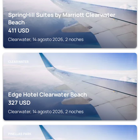
SpringHill Suites by Marriott Clearwater
Beach
411
USD
Clearwater, 14 agosto 2026, 2 noches
CLEARWATER
Edge Hotel Clearwater Beach
327
USD
Clearwater, 14 agosto 2026, 2 noches
PINELLAS PARK