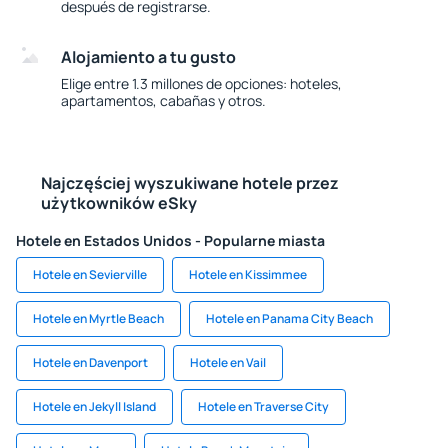
después de registrarse.
Alojamiento a tu gusto
Elige entre 1.3 millones de opciones: hoteles,
apartamentos, cabañas y otros.
Najczęściej wyszukiwane hotele przez
użytkowników eSky
Hotele en Estados Unidos - Popularne miasta
Hotele en Sevierville
Hotele en Kissimmee
Hotele en Myrtle Beach
Hotele en Panama City Beach
Hotele en Davenport
Hotele en Vail
Hotele en Jekyll Island
Hotele en Traverse City