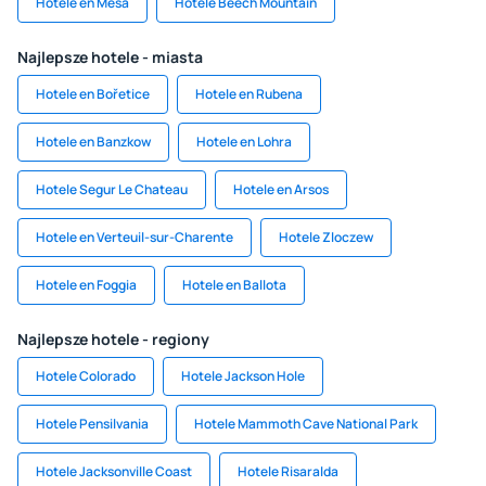
Hotele en Mesa
Hotele Beech Mountain
Najlepsze hotele - miasta
Hotele en Bořetice
Hotele en Rubena
Hotele en Banzkow
Hotele en Lohra
Hotele Segur Le Chateau
Hotele en Arsos
Hotele en Verteuil-sur-Charente
Hotele Zloczew
Hotele en Foggia
Hotele en Ballota
Najlepsze hotele - regiony
Hotele Colorado
Hotele Jackson Hole
Hotele Pensilvania
Hotele Mammoth Cave National Park
Hotele Jacksonville Coast
Hotele Risaralda