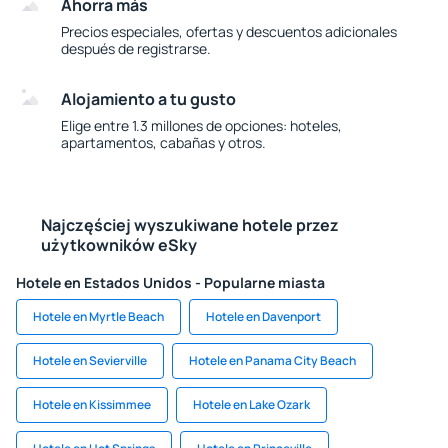
Ahorra más
Precios especiales, ofertas y descuentos adicionales
después de registrarse.
Alojamiento a tu gusto
Elige entre 1.3 millones de opciones: hoteles,
apartamentos, cabañas y otros.
Najczęściej wyszukiwane hotele przez
użytkowników eSky
Hotele en Estados Unidos - Popularne miasta
Hotele en Myrtle Beach
Hotele en Davenport
Hotele en Sevierville
Hotele en Panama City Beach
Hotele en Kissimmee
Hotele en Lake Ozark