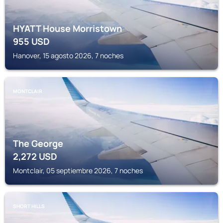
HYATT House Morristown
955
USD
Hanover, 15 agosto 2026, 7 noches
MONTCLAIR
The George
2,272
USD
Montclair, 05 septiembre 2026, 7 noches
SHORT HILLS