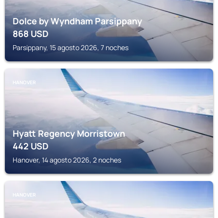
Dolce by Wyndham Parsippany
868
USD
Parsippany, 15 agosto 2026, 7 noches
HANOVER
Hyatt Regency Morristown
442
USD
Hanover, 14 agosto 2026, 2 noches
HANOVER