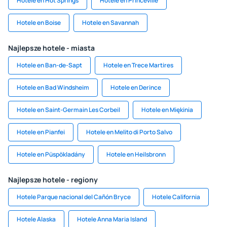
Hotele en Hot Springs
Hotele en Princeville
Hotele en Boise
Hotele en Savannah
Najlepsze hotele - miasta
Hotele en Ban-de-Sapt
Hotele en Trece Martires
Hotele en Bad Windsheim
Hotele en Derince
Hotele en Saint-Germain Les Corbeil
Hotele en Miękinia
Hotele en Pianfei
Hotele en Melito di Porto Salvo
Hotele en Püspökladány
Hotele en Heilsbronn
Najlepsze hotele - regiony
Hotele Parque nacional del Cañón Bryce
Hotele California
Hotele Alaska
Hotele Anna Maria Island