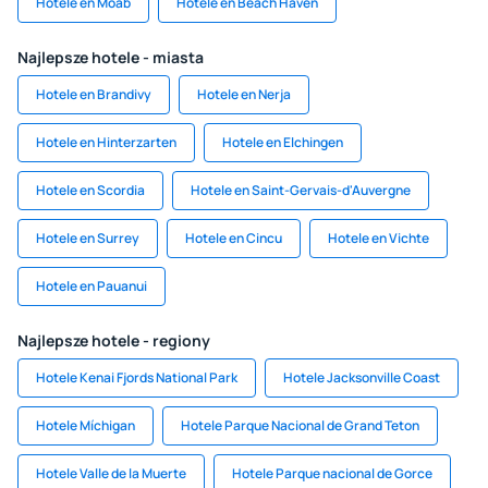
Hotele en Moab
Hotele en Beach Haven
Najlepsze hotele - miasta
Hotele en Brandivy
Hotele en Nerja
Hotele en Hinterzarten
Hotele en Elchingen
Hotele en Scordia
Hotele en Saint-Gervais-d'Auvergne
Hotele en Surrey
Hotele en Cincu
Hotele en Vichte
Hotele en Pauanui
Najlepsze hotele - regiony
Hotele Kenai Fjords National Park
Hotele Jacksonville Coast
Hotele Míchigan
Hotele Parque Nacional de Grand Teton
Hotele Valle de la Muerte
Hotele Parque nacional de Gorce