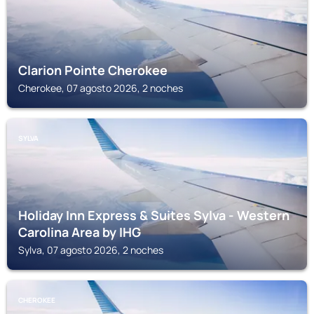
Clarion Pointe Cherokee
Cherokee, 07 agosto 2026, 2 noches
SYLVA
Holiday Inn Express & Suites Sylva - Western
Carolina Area by IHG
Sylva, 07 agosto 2026, 2 noches
CHEROKEE