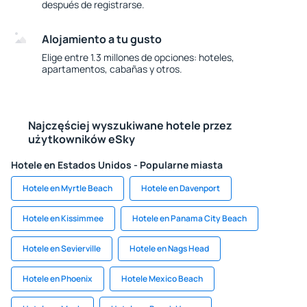
después de registrarse.
Alojamiento a tu gusto
Elige entre 1.3 millones de opciones: hoteles,
apartamentos, cabañas y otros.
Najczęściej wyszukiwane hotele przez
użytkowników eSky
Hotele en Estados Unidos - Popularne miasta
Hotele en Myrtle Beach
Hotele en Davenport
Hotele en Kissimmee
Hotele en Panama City Beach
Hotele en Sevierville
Hotele en Nags Head
Hotele en Phoenix
Hotele Mexico Beach