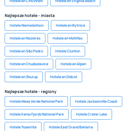
Hotele en Cincinnati
Hotele en Virginia Beach
Najlepsze hotele - miasta
Hotele Niemelanhovi
Hotele en Bytnica
Hotele en Nozières
Hotele en Moltifao
Hotele en Săo Pedro
Hotele Clunton
Hotele en Chudoslavice
Hotele en Alpen
Hotele en Skurup
Hotele en Didcot
Najlepsze hotele - regiony
Hotele Mesa Verde National Park
Hotele Jacksonville Coast
Hotele Kenai Fjords National Park
Hotele Crater Lake
Hotele Yosemite
Hotele East Grand Bahama