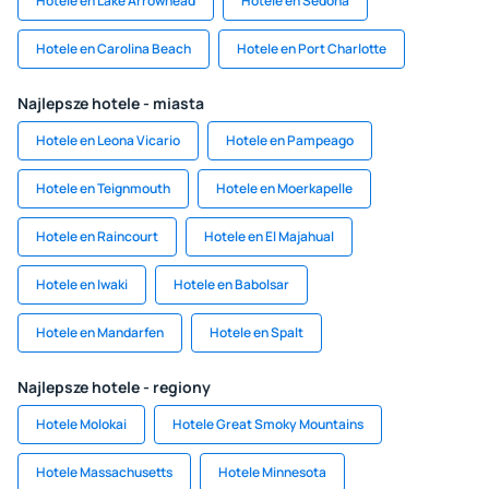
Hotele en Lake Arrowhead
Hotele en Sedona
Hotele en Carolina Beach
Hotele en Port Charlotte
Najlepsze hotele - miasta
Hotele en Leona Vicario
Hotele en Pampeago
Hotele en Teignmouth
Hotele en Moerkapelle
Hotele en Raincourt
Hotele en El Majahual
Hotele en Iwaki
Hotele en Babolsar
Hotele en Mandarfen
Hotele en Spalt
Najlepsze hotele - regiony
Hotele Molokai
Hotele Great Smoky Mountains
Hotele Massachusetts
Hotele Minnesota