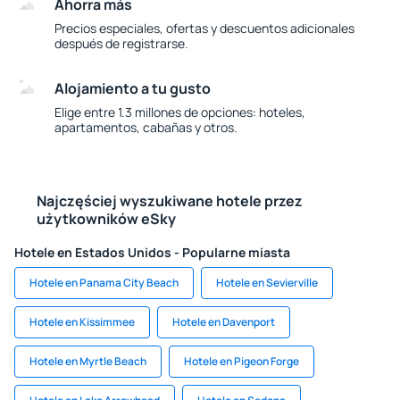
Ahorra más
Precios especiales, ofertas y descuentos adicionales
después de registrarse.
Alojamiento a tu gusto
Elige entre 1.3 millones de opciones: hoteles,
apartamentos, cabañas y otros.
Najczęściej wyszukiwane hotele przez
użytkowników eSky
Hotele en Estados Unidos - Popularne miasta
Hotele en Panama City Beach
Hotele en Sevierville
Hotele en Kissimmee
Hotele en Davenport
Hotele en Myrtle Beach
Hotele en Pigeon Forge