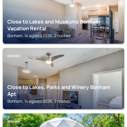
Close to Lakes and Museums Bonham
Vacation Rental
Bonham, 14 agosto 2026, 2 noches
BONHAM
Close to Lakes, Parks and Winery Bonham
Apt
Bonham, 14 agosto 2026, 2 noches
BONHAM