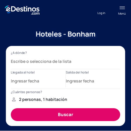
Log in
Menú
Hoteles - Bonham