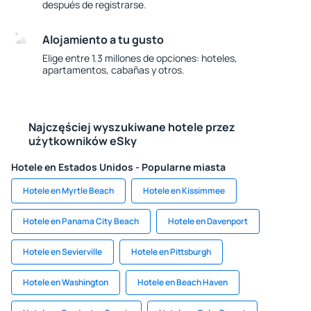
después de registrarse.
Alojamiento a tu gusto
Elige entre 1.3 millones de opciones: hoteles,
apartamentos, cabañas y otros.
Najczęściej wyszukiwane hotele przez
użytkowników eSky
Hotele en Estados Unidos - Popularne miasta
Hotele en Myrtle Beach
Hotele en Kissimmee
Hotele en Panama City Beach
Hotele en Davenport
Hotele en Sevierville
Hotele en Pittsburgh
Hotele en Washington
Hotele en Beach Haven