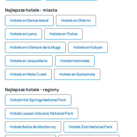
Najlepsze hotele - miasta
Hotele en Damaraland
Hotele en Dhërmi
Hotele en Lama
Hotele en Troina
Hotele en Vilanova de la Muga
Hotele en Kalyan
Hotele en Jesús María
Hotele Hamneda
Hotele en Mole Creek
Hotele en Sastamala
Najlepsze hotele - regiony
Hotele Hot Springs National Park
Hotele Lassen Volcanic National Park
Hotele Bahía de Monterrey
Hotele Zion National Park