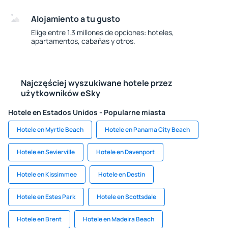
Alojamiento a tu gusto
Elige entre 1.3 millones de opciones: hoteles,
apartamentos, cabañas y otros.
Najczęściej wyszukiwane hotele przez
użytkowników eSky
Hotele en Estados Unidos - Popularne miasta
Hotele en Myrtle Beach
Hotele en Panama City Beach
Hotele en Sevierville
Hotele en Davenport
Hotele en Kissimmee
Hotele en Destin
Hotele en Estes Park
Hotele en Scottsdale
Hotele en Brent
Hotele en Madeira Beach