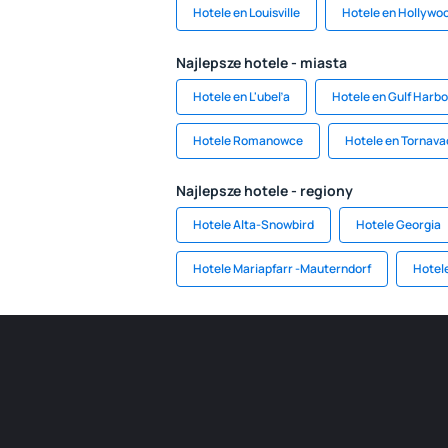
Hotele en Louisville
Hotele en Hollywo
Najlepsze hotele - miasta
Hotele en L'ubeľa
Hotele en Gulf Harb
Hotele Romanowce
Hotele en Tornava
Najlepsze hotele - regiony
Hotele Alta-Snowbird
Hotele Georgia
Hotele Mariapfarr -Mauterndorf
Hotel