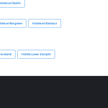
otele en Destin
tele en Bergview
Hotele en Balnaca
na Island
Hotele Lower Zemplin