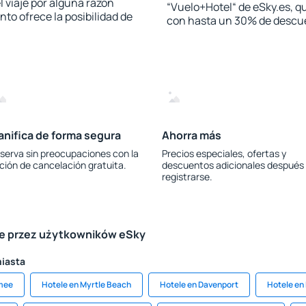
l viaje por alguna razón
“Vuelo+Hotel“ de eSky.es, qu
to ofrece la posibilidad de
con hasta un 30% de descu
anifica de forma segura
Ahorra más
serva sin preocupaciones con la
Precios especiales, ofertas y
ción de cancelación gratuita.
descuentos adicionales después
registrarse.
le przez użytkowników eSky
miasta
mmee
Hotele en Myrtle Beach
Hotele en Davenport
Hotele en