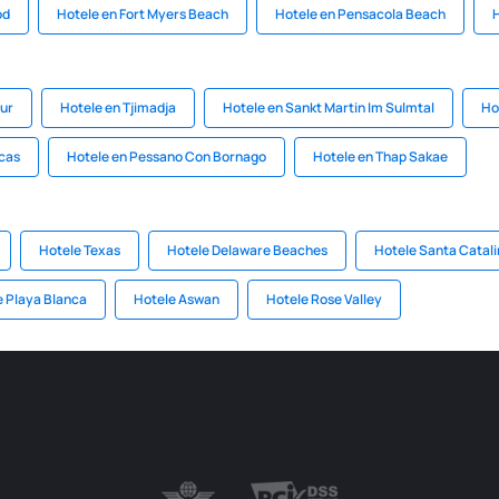
od
Hotele en Fort Myers Beach
Hotele en Pensacola Beach
H
our
Hotele en Tjimadja
Hotele en Sankt Martin Im Sulmtal
Ho
cas
Hotele en Pessano Con Bornago
Hotele en Thap Sakae
Hotele Texas
Hotele Delaware Beaches
Hotele Santa Catali
e Playa Blanca
Hotele Aswan
Hotele Rose Valley