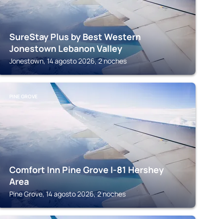
SureStay Plus by Best Western
Jonestown Lebanon Valley
Jonestown, 14 agosto 2026, 2 noches
PINE GROVE
Comfort Inn Pine Grove I-81 Hershey
Area
Pine Grove, 14 agosto 2026, 2 noches