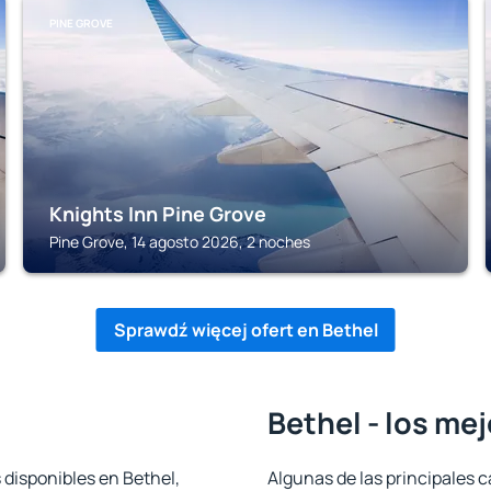
PINE GROVE
Knights Inn Pine Grove
Pine Grove, 14 agosto 2026, 2 noches
Sprawdź więcej ofert en Bethel
Bethel - los me
 disponibles en Bethel,
Algunas de las principales c