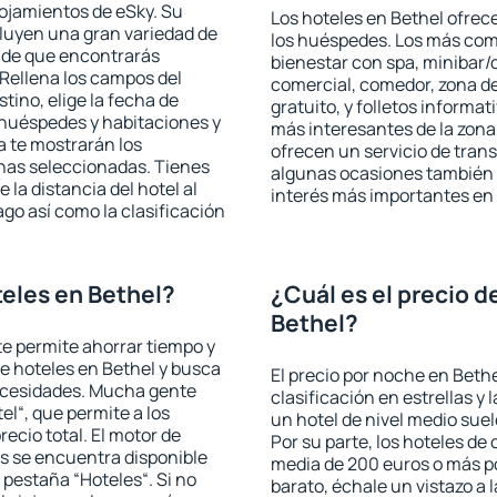
lojamientos de eSky. Su
Los hoteles en Bethel ofrece
cluyen una gran variedad de
los huéspedes. Los más comu
a de que encontrarás
bienestar con spa, minibar/c
Rellena los campos del
comercial, comedor, zona d
tino, elige la fecha de
gratuito, y folletos informat
 huéspedes y habitaciones y
más interesantes de la zon
a te mostrarán los
ofrecen un servicio de trans
chas seleccionadas. Tienes
algunas ocasiones también r
 la distancia del hotel al
interés más importantes en 
ago así como la clasificación
eles en Bethel?
¿Cuál es el precio d
Bethel?
 te permite ahorrar tiempo y
de hoteles en Bethel y busca
El precio por noche en Bethe
necesidades. Mucha gente
clasificación en estrellas y
el“, que permite a los
un hotel de nivel medio suel
ecio total. El motor de
Por su parte, los hoteles de
s se encuentra disponible
media de 200 euros o más p
a pestaña “Hoteles“. Si no
barato, échale un vistazo a 