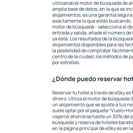
utilizando el motor de búsqueda de a
amplia base de datos, en la que se in
alojamientos, es una garantía segur
exactamente lo que estás buscando. 
motor de búsqueda - selecciona el des
entrada y salida, añade el número de
ya está. Los resultados de la búsqued
alojamientos disponibles para las fe
la posibilidad de comprobar fácilmente
centro de la ciudad, los métodos de p
por estrellas.
¿Dónde puedo reservar hot
Reservar tu hotel a través de eSky.es
dinero. Utiliza el motor de búsqueda 
un alojamiento que se ajuste a tus 
suele optar por el paquete “Vuelo+Hot
viajeros ahorrarse hasta un 30% del pr
búsqueda y reserva de hoteles barato
en la página principal de eSky.es en l