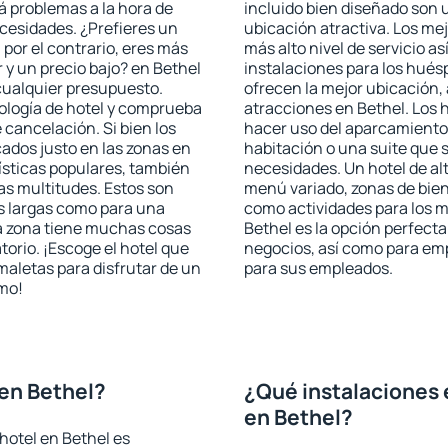
rá problemas a la hora de
incluido bien diseñado son 
ecesidades. ¿Prefieres un
ubicación atractiva. Los mej
, por el contrario, eres más
más alto nivel de servicio a
y un precio bajo? en Bethel
instalaciones para los huésp
cualquier presupuesto.
ofrecen la mejor ubicación, 
pología de hotel y comprueba
atracciones en Bethel. Los 
 cancelación. Si bien los
hacer uso del aparcamiento 
ados justo en las zonas en
habitación o una suite que 
rísticas populares, también
necesidades. Un hotel de al
as multitudes. Estos son
menú variado, zonas de bien
s largas como para una
como actividades para los m
a zona tiene muchas cosas
Bethel es la opción perfecta 
torio. ¡Escoge el hotel que
negocios, así como para em
maletas para disfrutar de un
para sus empleados.
smo!
en Bethel?
¿Qué instalaciones 
en Bethel?
hotel en Bethel es