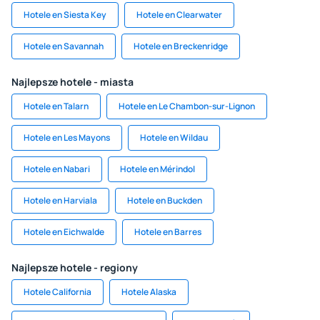
Hotele en Siesta Key
Hotele en Clearwater
Hotele en Savannah
Hotele en Breckenridge
Najlepsze hotele - miasta
Hotele en Talarn
Hotele en Le Chambon-sur-Lignon
Hotele en Les Mayons
Hotele en Wildau
Hotele en Nabari
Hotele en Mérindol
Hotele en Harviala
Hotele en Buckden
Hotele en Eichwalde
Hotele en Barres
Najlepsze hotele - regiony
Hotele California
Hotele Alaska