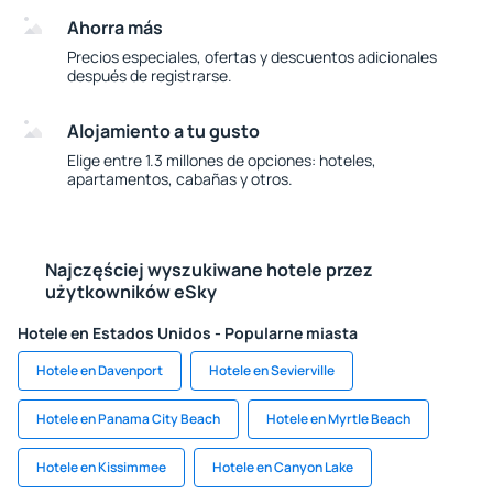
Ahorra más
Precios especiales, ofertas y descuentos adicionales
después de registrarse.
Alojamiento a tu gusto
Elige entre 1.3 millones de opciones: hoteles,
apartamentos, cabañas y otros.
Najczęściej wyszukiwane hotele przez
użytkowników eSky
Hotele en Estados Unidos - Popularne miasta
Hotele en Davenport
Hotele en Sevierville
Hotele en Panama City Beach
Hotele en Myrtle Beach
Hotele en Kissimmee
Hotele en Canyon Lake