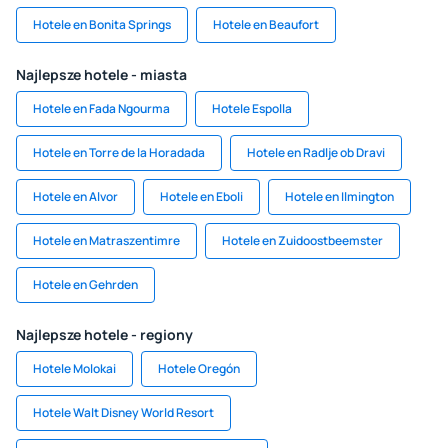
Hotele en Bonita Springs
Hotele en Beaufort
Najlepsze hotele - miasta
Hotele en Fada Ngourma
Hotele Espolla
Hotele en Torre de la Horadada
Hotele en Radlje ob Dravi
Hotele en Alvor
Hotele en Eboli
Hotele en Ilmington
Hotele en Matraszentimre
Hotele en Zuidoostbeemster
Hotele en Gehrden
Najlepsze hotele - regiony
Hotele Molokai
Hotele Oregón
Hotele Walt Disney World Resort