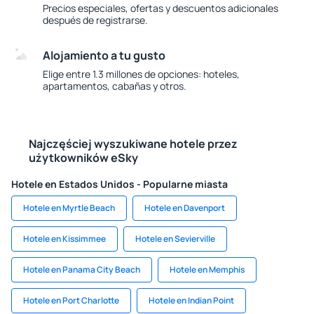
Precios especiales, ofertas y descuentos adicionales
después de registrarse.
Alojamiento a tu gusto
Elige entre 1.3 millones de opciones: hoteles,
apartamentos, cabañas y otros.
Najczęściej wyszukiwane hotele przez
użytkowników eSky
Hotele en Estados Unidos - Popularne miasta
Hotele en Myrtle Beach
Hotele en Davenport
Hotele en Kissimmee
Hotele en Sevierville
Hotele en Panama City Beach
Hotele en Memphis
Hotele en Port Charlotte
Hotele en Indian Point