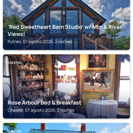
'Red Sweetheart Barn Studio' w/ Mtn & River
Views!
Putney, 07 agosto 2026, 2 noches
CHESTER
Rose Arbour Bed & Breakfast
Chester, 07 agosto 2026, 2 noches
CHESTER