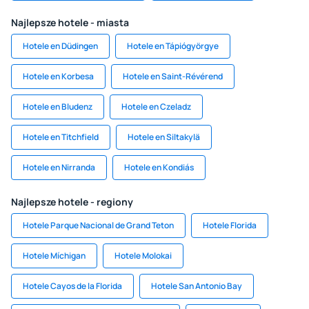
Najlepsze hotele - miasta
Hotele en Düdingen
Hotele en Tápiógyörgye
Hotele en Korbesa
Hotele en Saint-Révérend
Hotele en Bludenz
Hotele en Czeladz
Hotele en Titchfield
Hotele en Siltakylä
Hotele en Nirranda
Hotele en Kondiás
Najlepsze hotele - regiony
Hotele Parque Nacional de Grand Teton
Hotele Florida
Hotele Míchigan
Hotele Molokai
Hotele Cayos de la Florida
Hotele San Antonio Bay