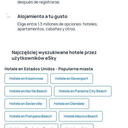
después de registrarse.
Alojamiento a tu gusto
Elige entre 1.3 millones de opciones: hoteles,
apartamentos, cabañas y otros.
Najczęściej wyszukiwane hotele przez
użytkowników eSky
Hotele en Estados Unidos - Popularne miasta
Hotele en Kissimmee
Hotele en Davenport
Hotele en Myrtle Beach
Hotele en Panama City Beach
Hotele en Sevierville
Hotele en Glendale
Hotele en Pompano Beach
Hotele Mexico Beach