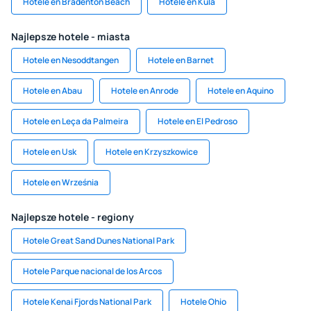
Hotele en Bradenton Beach
Hotele en Kula
Najlepsze hotele - miasta
Hotele en Nesoddtangen
Hotele en Barnet
Hotele en Abau
Hotele en Anrode
Hotele en Aquino
Hotele en Leça da Palmeira
Hotele en El Pedroso
Hotele en Usk
Hotele en Krzyszkowice
Hotele en Września
Najlepsze hotele - regiony
Hotele Great Sand Dunes National Park
Hotele Parque nacional de los Arcos​
Hotele Kenai Fjords National Park
Hotele Ohio