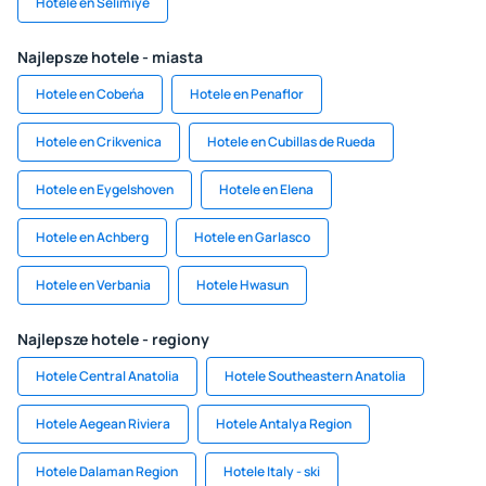
Hotele en Selimiye
Najlepsze hotele - miasta
Hotele en Cobeńa
Hotele en Penaflor
Hotele en Crikvenica
Hotele en Cubillas de Rueda
Hotele en Eygelshoven
Hotele en Elena
Hotele en Achberg
Hotele en Garlasco
Hotele en Verbania
Hotele Hwasun
Najlepsze hotele - regiony
Hotele Central Anatolia
Hotele Southeastern Anatolia
Hotele Aegean Riviera
Hotele Antalya Region
Hotele Dalaman Region
Hotele Italy - ski