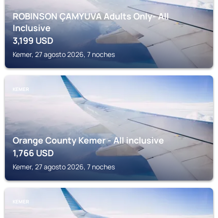
ROBINSON ÇAMYUVA Adults Only- All
Inclusive
3,199
USD
Kemer, 27 agosto 2026, 7 noches
KEMER
Orange County Kemer - All inclusive
1,766
USD
Kemer, 27 agosto 2026, 7 noches
KEMER