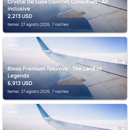
Crystal De Luxe Comfort Collection - All
inclusive
2,213
USD
Kemer, 27 agosto 2026, 7 noches
KEMER
Rixos Premium Tekirova - The Land of
Legends
6,913
USD
Kemer, 27 agosto 2026, 7 noches
KEMER