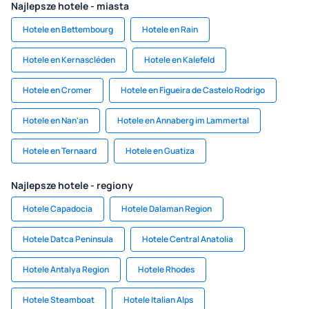
Najlepsze hotele - miasta
Hotele en Bettembourg
Hotele en Rain
Hotele en Kernascléden
Hotele en Kalefeld
Hotele en Cromer
Hotele en Figueira de Castelo Rodrigo
Hotele en Nan'an
Hotele en Annaberg im Lammertal
Hotele en Ternaard
Hotele en Guatiza
Najlepsze hotele - regiony
Hotele Capadocia
Hotele Dalaman Region
Hotele Datca Peninsula
Hotele Central Anatolia
Hotele Antalya Region
Hotele Rhodes
Hotele Steamboat
Hotele Italian Alps