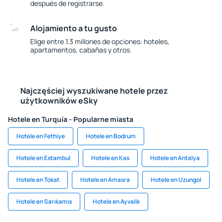
después de registrarse.
Alojamiento a tu gusto
Elige entre 1.3 millones de opciones: hoteles,
apartamentos, cabañas y otros.
Najczęściej wyszukiwane hotele przez
użytkowników eSky
Hotele en Turquía - Popularne miasta
Hotele en Fethiye
Hotele en Bodrum
Hotele en Estambul
Hotele en Kas
Hotele en Antalya
Hotele en Tokat
Hotele en Amasra
Hotele en Uzungol
Hotele en Sarıkamıs
Hotele en Ayvalik