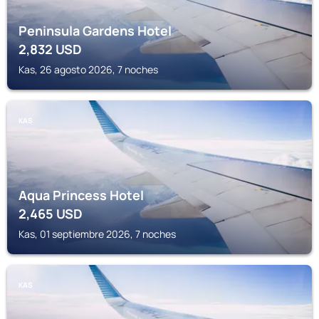
Peninsula Gardens Hotel
2,832
USD
Kas, 26 agosto 2026, 7 noches
KAS
Aqua Princess Hotel
2,465
USD
Kas, 01 septiembre 2026, 7 noches
KAS