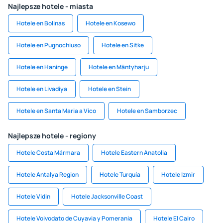
Najlepsze hotele - miasta
Hotele en Bolinas
Hotele en Kosewo
Hotele en Pugnochiuso
Hotele en Sitke
Hotele en Haninge
Hotele en Mäntyharju
Hotele en Livadiya
Hotele en Stein
Hotele en Santa Maria a Vico
Hotele en Samborzec
Najlepsze hotele - regiony
Hotele Costa Mármara
Hotele Eastern Anatolia
Hotele Antalya Region
Hotele Turquía
Hotele Izmir
Hotele Vidin
Hotele Jacksonville Coast
Hotele Voivodato de Cuyavia y Pomerania
Hotele El Cairo