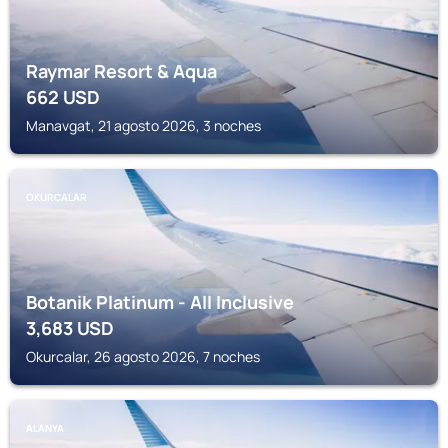
Raymar Resort & Aqua
662
USD
Manavgat, 21 agosto 2026, 3 noches
OKURCALAR
Botanik Platinum - All Inclusive
3,683
USD
Okurcalar, 26 agosto 2026, 7 noches
ALANYA