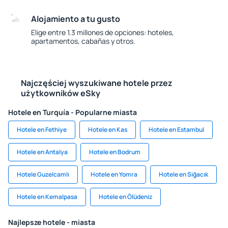
Alojamiento a tu gusto
Elige entre 1.3 millones de opciones: hoteles,
apartamentos, cabañas y otros.
Najczęściej wyszukiwane hotele przez
użytkowników eSky
Hotele en Turquía - Popularne miasta
Hotele en Fethiye
Hotele en Kas
Hotele en Estambul
Hotele en Antalya
Hotele en Bodrum
Hotele Guzelcamlı
Hotele en Yomra
Hotele en Siğacık
Hotele en Kemalpasa
Hotele en Ölüdeniz
Najlepsze hotele - miasta