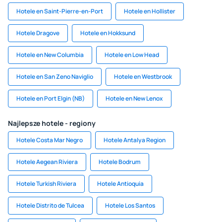
Hotele en Saint-Pierre-en-Port
Hotele en Hollister
Hotele Dragove
Hotele en Hokksund
Hotele en New Columbia
Hotele en Low Head
Hotele en San Zeno Naviglio
Hotele en Westbrook
Hotele en Port Elgin (NB)
Hotele en New Lenox
Najlepsze hotele - regiony
Hotele Costa Mar Negro
Hotele Antalya Region
Hotele Aegean Riviera
Hotele Bodrum
Hotele Turkish Riviera
Hotele Antioquia
Hotele Distrito de Tulcea
Hotele Los Santos