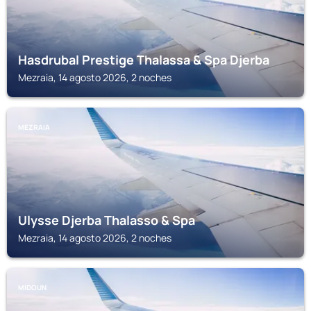
Hasdrubal Prestige Thalassa & Spa Djerba
Mezraia, 14 agosto 2026, 2 noches
MEZRAIA
Ulysse Djerba Thalasso & Spa
Mezraia, 14 agosto 2026, 2 noches
MIDOUN