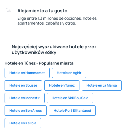
Alojamiento a tu gusto
Elige entre 1.3 millones de opciones: hoteles,
apartamentos, cabañas y otros.
Najczęściej wyszukiwane hotele przez
użytkowników eSky
Hotele en Túnez - Popularne miasta
Hotele en Hammamet
Hotele en Aghir
Hotele en Sousse
Hotele en Túnez
Hotele en La Marsa
Hotele en Monastir
Hotele en Sidi Bou Said
Hotele en Ben Arous
Hotele Port El Kantaoui
Hotele en Kelibia