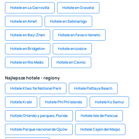
Hotele en La Garrovilla
Hotele en Gravata
Hotele en Ainet
Hotele en Sabinanigo
Hotele en Bayi Zhen
Hotele en Favaro Veneto
Hotele en Bridgeton
Hotele en Łosice
Hotele en Rio Meăo
Hotele en Cavnic
Najlepsze hotele - regiony
Hotele Khao Yai National Park
Hotele Pattaya Beach
Hotele Krabi
Hotele Phi Phi Islands
Hotele Ko Samui
Hotele Orlando y parques, Florida
Hotele Isla de Pascua
Hotele Parque nacional de Ojców
Hotele Cajón del Maipo