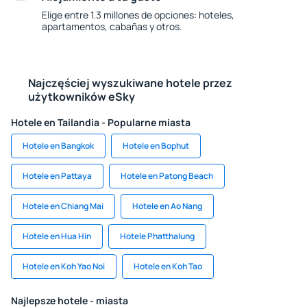
Elige entre 1.3 millones de opciones: hoteles,
apartamentos, cabañas y otros.
Najczęściej wyszukiwane hotele przez
użytkowników eSky
Hotele en Tailandia - Popularne miasta
Hotele en Bangkok
Hotele en Bophut
Hotele en Pattaya
Hotele en Patong Beach
Hotele en Chiang Mai
Hotele en Ao Nang
Hotele en Hua Hin
Hotele Phatthalung
Hotele en Koh Yao Noi
Hotele en Koh Tao
Najlepsze hotele - miasta