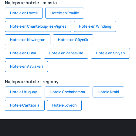
Najlepsze hotele - miasta
Hotele en Lowell
Hotele en Pouillé
Hotele en Chanteloup-les-Vignes
Hotele en Windang
Hotele en Newington
Hotele en Göynük
Hotele en Cuba
Hotele en Zanesville
Hotele en Shiyan
Hotele en Astrakerí
Najlepsze hotele - regiony
Hotele Uruguay
Hotele Cochabamba
Hotele Krabi
Hotele Cantabria
Hotele Lovech