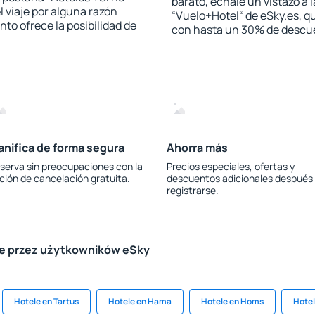
barato, échale un vistazo a 
l viaje por alguna razón
“Vuelo+Hotel“ de eSky.es, qu
to ofrece la posibilidad de
con hasta un 30% de descu
anifica de forma segura
Ahorra más
serva sin preocupaciones con la
Precios especiales, ofertas y
ción de cancelación gratuita.
descuentos adicionales después
registrarse.
le przez użytkowników eSky
Hotele en Tartus
Hotele en Hama
Hotele en Homs
Hotel