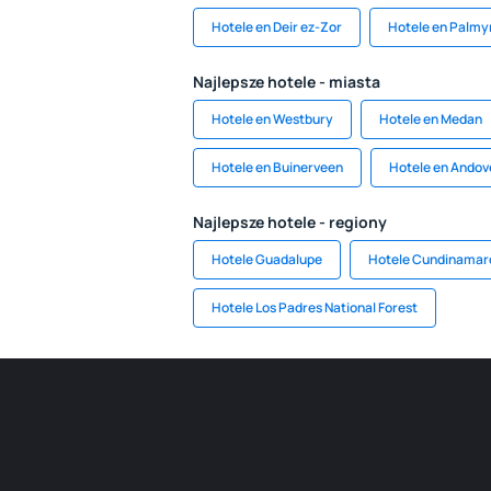
Hotele en Deir ez-Zor
Hotele en Palmy
Najlepsze hotele - miasta
Hotele en Westbury
Hotele en Medan
Hotele en Buinerveen
Hotele en Andov
Najlepsze hotele - regiony
Hotele Guadalupe
Hotele Cundinamar
Hotele Los Padres National Forest