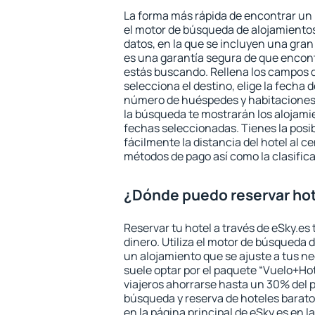
La forma más rápida de encontrar un h
el motor de búsqueda de alojamientos
datos, en la que se incluyen una gran
es una garantía segura de que encon
estás buscando. Rellena los campos 
selecciona el destino, elige la fecha d
número de huéspedes y habitaciones y
la búsqueda te mostrarán los alojamie
fechas seleccionadas. Tienes la posi
fácilmente la distancia del hotel al ce
métodos de pago así como la clasifica
¿Dónde puedo reservar hot
Reservar tu hotel a través de eSky.es
dinero. Utiliza el motor de búsqueda 
un alojamiento que se ajuste a tus 
suele optar por el paquete “Vuelo+Hot
viajeros ahorrarse hasta un 30% del pr
búsqueda y reserva de hoteles barato
en la página principal de eSky.es en l