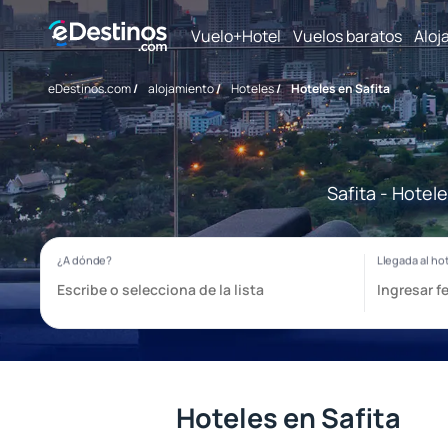
Vuelo+Hotel
Vuelos baratos
Aloj
eDestinos.com
/
alojamiento
/
Hoteles
/
Hoteles en Safita
Safita - Hotel
Hoteles en Safita