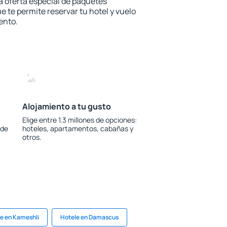
la oferta especial de paquetes
e te permite reservar tu hotel y vuelo
ento.
Alojamiento a tu gusto
Elige entre 1.3 millones de opciones:
 de
hoteles, apartamentos, cabañas y
otros.
e en Kameshli
Hotele en Damascus