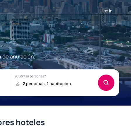
Log in
n de anulación.
jores hoteles