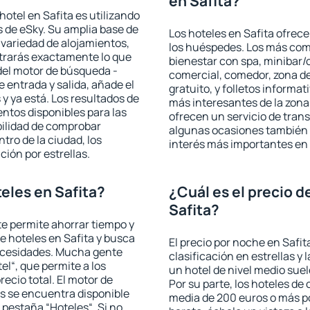
en Safita?
otel en Safita es utilizando
 de eSky. Su amplia base de
Los hoteles en Safita ofrece
 variedad de alojamientos,
los huéspedes. Los más comu
trarás exactamente lo que
bienestar con spa, minibar/c
del motor de búsqueda -
comercial, comedor, zona d
e entrada y salida, añade el
gratuito, y folletos informat
 ya está. Los resultados de
más interesantes de la zon
ntos disponibles para las
ofrecen un servicio de trans
bilidad de comprobar
algunas ocasiones también r
ntro de la ciudad, los
interés más importantes en 
ción por estrellas.
eles en Safita?
¿Cuál es el precio d
Safita?
 te permite ahorrar tiempo y
de hoteles en Safita y busca
El precio por noche en Safit
necesidades. Mucha gente
clasificación en estrellas y
el“, que permite a los
un hotel de nivel medio suel
ecio total. El motor de
Por su parte, los hoteles de
s se encuentra disponible
media de 200 euros o más p
a pestaña “Hoteles“. Si no