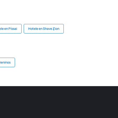
le en Píssai
Hotele en Shave Ẕion
Pieninos