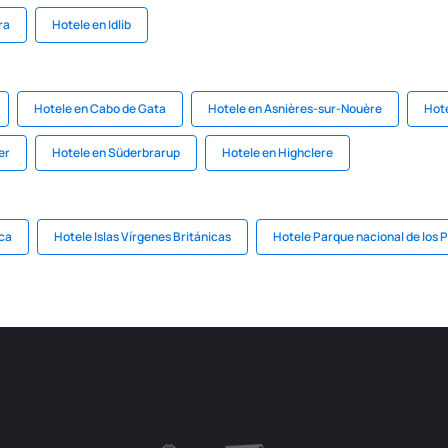
ra
Hotele en Idlib
Hotele en Cabo de Gata
Hotele en Asnières-sur-Nouère
Hote
er
Hotele en Süderbrarup
Hotele en Highclere
ca
Hotele Islas Vírgenes Británicas
Hotele Parque nacional de los 