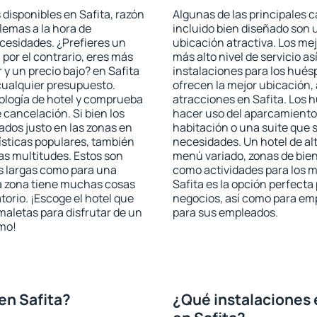
 disponibles en Safita, razón
Algunas de las principales c
blemas a la hora de
incluido bien diseñado son 
ecesidades. ¿Prefieres un
ubicación atractiva. Los mej
, por el contrario, eres más
más alto nivel de servicio a
y un precio bajo? en Safita
instalaciones para los huésp
cualquier presupuesto.
ofrecen la mejor ubicación, 
pología de hotel y comprueba
atracciones en Safita. Los h
 cancelación. Si bien los
hacer uso del aparcamiento 
ados justo en las zonas en
habitación o una suite que 
rísticas populares, también
necesidades. Un hotel de al
as multitudes. Estos son
menú variado, zonas de bien
s largas como para una
como actividades para los m
a zona tiene muchas cosas
Safita es la opción perfecta 
torio. ¡Escoge el hotel que
negocios, así como para em
maletas para disfrutar de un
para sus empleados.
smo!
en Safita?
¿Qué instalaciones 