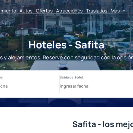
amiento
Autos
Ofertas
Atracciones
Traslados
Más
Hoteles - Safita
es y alojamientos. Reserve con seguridad con la opció
Safita - los me