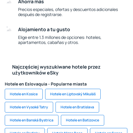
Ahorra más
Precios especiales, ofertas y descuentos adicionales
después de registrarse.
Alojamiento a tu gusto
Elige entre 1.3 millones de opciones: hoteles,
apartamentos, cabañas y otros.
Najczęściej wyszukiwane hotele przez
użytkowników eSky
Hotele en Eslovaquia - Popularne miasta
Hotele en Kosice
Hotele en Liptovský Mikuláš
Hotele en Vysoké Tatry
Hotele en Bratislava
Hotele en Banská Bystrica
Hotele en Batizovce