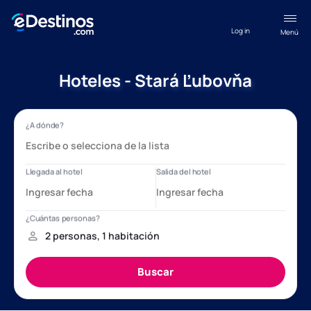
Log in
Menú
Hoteles - Stará Ľubovňa