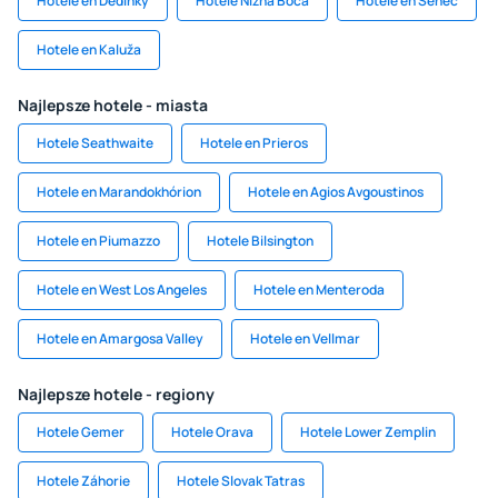
Hotele en Dedinky
Hotele Nizna Boca
Hotele en Senec
Hotele en Kaluža
Najlepsze hotele - miasta
Hotele Seathwaite
Hotele en Prieros
Hotele en Marandokhórion
Hotele en Agios Avgoustinos
Hotele en Piumazzo
Hotele Bilsington
Hotele en West Los Angeles
Hotele en Menteroda
Hotele en Amargosa Valley
Hotele en Vellmar
Najlepsze hotele - regiony
Hotele Gemer
Hotele Orava
Hotele Lower Zemplin
Hotele Záhorie
Hotele Slovak Tatras